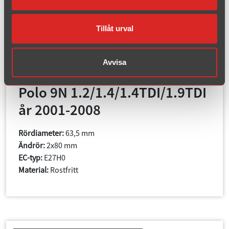
Tillåt urval
Avvisa
Artikelnummer: 027-H5DR
Polo 9N 1.2/1.4/1.4TDI/1.9TDI
år 2001-2008
Rördiameter:
63,5 mm
Ändrör:
2x80 mm
EC-typ:
E27H0
Material:
Rostfritt