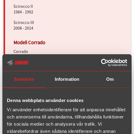
Scirocco II
1984 - 1992
Scirocco III
2008 - 2014
Corrado
1988 - 1991(7)
Corrado
1991(8) - 1995
Samtycke
Information
Om
1.8T/2.0
Denna webbplats använder cookies
1998 - 2010
Vi använder enhetsidentifierare för att anpassa innehållet
och annonserna till användarna, tillhandahålla funktioner
för sociala medier och analysera vår trafik. Vi
B5
1996 - 2005
vidarebefordrar även sådana identifierare och annan