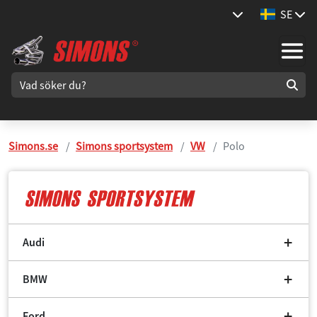
SE
Simons.se
Simons sportsystem
VW
Polo
Audi
BMW
Ford