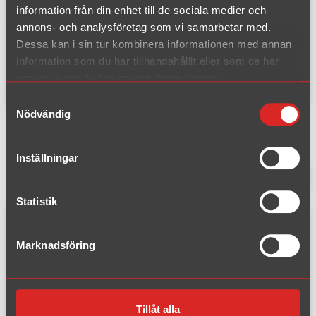
information från din enhet till de sociala medier och
B6
annons- och analysföretag som vi samarbetar med.
2005 - 2010
Dessa kan i sin tur kombinera informationen med annan
information som du har tillhandahållit eller som de har
samlat in när du har använt deras tjänster.
Volvo
Samtyckesval
Avgassystem för
VW, Polo
Nödvändig
Inställningar
2 träffar
Filtrera produkter
Statistik
Komplett kit passar efter katalysator
Marknadsföring
Tillåt alla