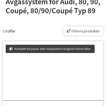
Avgassystem för
Audi, 80, 90,
Coupé, 80/90/Coupé Typ 89
1 träffar
Filtrera produkter
Komplett kit passar efter katalysatorn/original främre delar