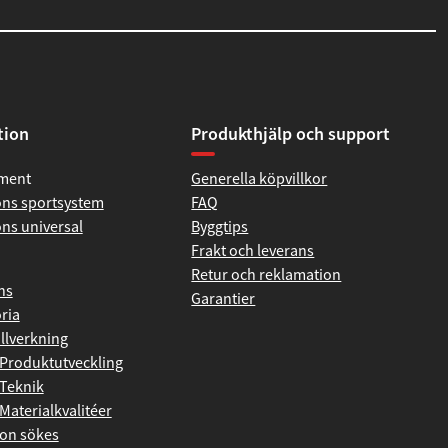
tion
Produkthjälp och support
iment
Generella köpvillkor
ns sportsystem
FAQ
ns universal
Byggtips
Frakt och leverans
Retur och reklamation
ns
Garantier
ria
illverkning
Produktutveckling
Teknik
Materialkvalitéer
on sökes