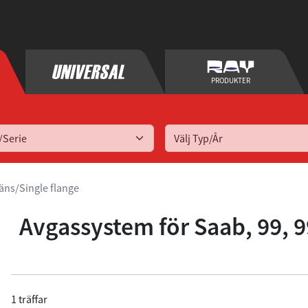
PRODUKTER
Välj Typ/År
läns/Single flange
Avgassystem för
Saab, 99, 9
1 träffar