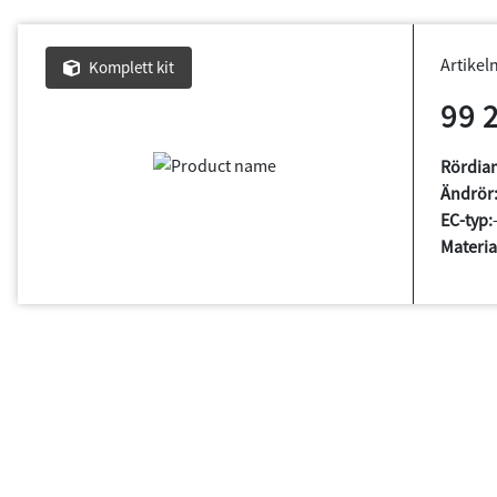
Artike
Komplett kit
99 
Rördia
Ändrör
EC-typ:
Materia