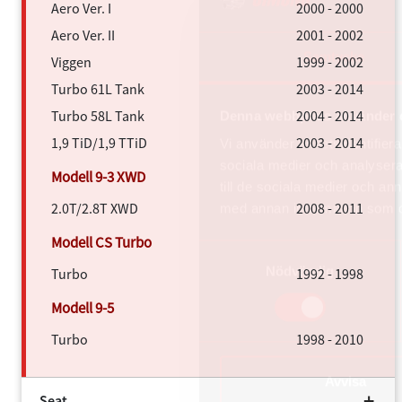
Aero Ver. I
2000 - 2000
Aero Ver. II
2001 - 2002
Samtycke
Viggen
1999 - 2002
Turbo 61L Tank
2003 - 2014
Turbo 58L Tank
2004 - 2014
Denna webbplats använder 
1,9 TiD/1,9 TTiD
2003 - 2014
Vi använder enhetsidentifierar
sociala medier och analysera 
till de sociala medier och a
2.0T/2.8T XWD
2008 - 2011
med annan information som du 
Samtyckesval
Nödvändig
Turbo
1992 - 1998
Turbo
1998 - 2010
Avvisa
Seat