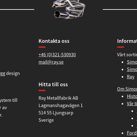
Kontakta oss
Informa
+46 (0)321-530930
Vårt sort
mail@ray.se
Simo
Simo
ygg design
Ray
Hitta till oss
Om Simo
Histo
Ray Metallfabrik AB
stem till
Vår t
Lagmanshagavägen 1
r av
514 55 Ljungsarp
r.
Sverige
Ford