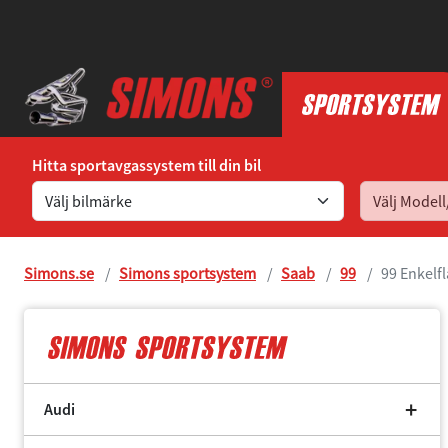
Hitta sportavgassystem till din bil
Simons.se
Simons sportsystem
Saab
99
99 Enkelf
Audi