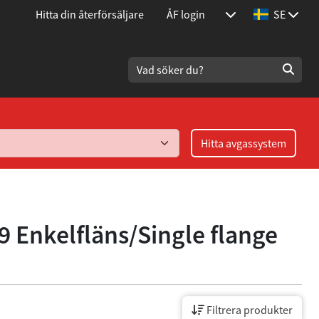
Hitta din återförsäljare
ÅF login
SE
Hitta avgassystem
9 Enkelfläns/Single flange
Filtrera produkter