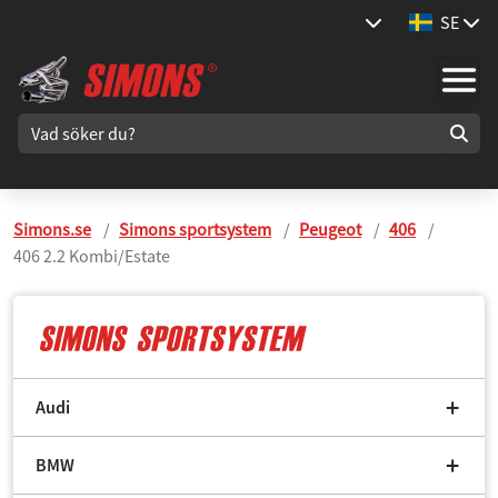
SE
Simons.se
Simons sportsystem
Peugeot
406
406 2.2 Kombi/Estate
Audi
BMW