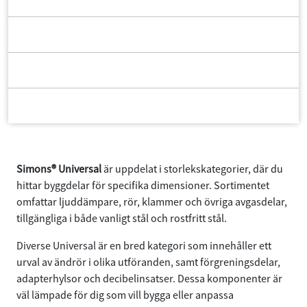
76 mm / 3"
89 mm / 3 ½"
Diverse Universal
Simons universal
Simons® Universal
är uppdelat i storlekskategorier, där du
hittar byggdelar för specifika dimensioner. Sortimentet
omfattar ljuddämpare, rör, klammer och övriga avgasdelar,
tillgängliga i både vanligt stål och rostfritt stål.
Diverse Universal är en bred kategori som innehåller ett
urval av ändrör i olika utföranden, samt förgreningsdelar,
adapterhylsor och decibelinsatser. Dessa komponenter är
väl lämpade för dig som vill bygga eller anpassa