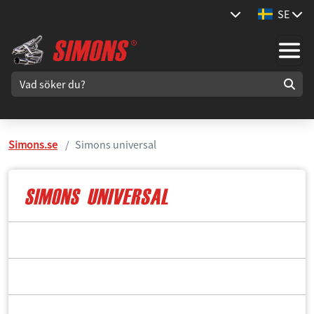
SE
Simons.se
Simons universal
44.5 mm / 1 ¾"
50.8 mm / 2"
63.5 mm / 2 ½"