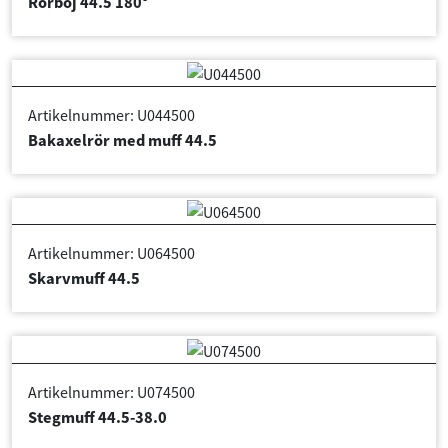
Artikelnummer: U044500
Bakaxelrör med muff 44.5
Artikelnummer: U064500
Samtycke
Information
Om
Skarvmuff 44.5
Denna webbplats använder cookies
Vi använder enhetsidentifierare för att anpassa innehållet
Artikelnummer: U074500
och annonserna till användarna, tillhandahålla funktioner
Stegmuff 44.5-38.0
för sociala medier och analysera vår trafik. Vi
vidarebefordrar även sådana identifierare och annan