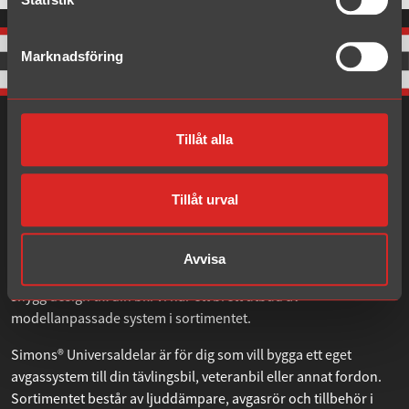
Marknadsföring
Tillåt alla
Tillåt urval
Om Simons
Avvisa
Simons® Sportsystem ger lågt mottryck, sportigt ljud och en
snygg design till din bil. Vi har ett brett utbud av
modellanpassade system i sortimentet.
Simons® Universaldelar är för dig som vill bygga ett eget
avgassystem till din tävlingsbil, veteranbil eller annat fordon.
Sortimentet består av ljuddämpare, avgasrör och tillbehör i