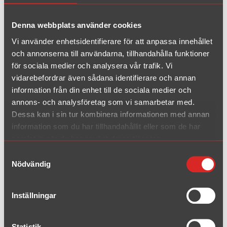
Kan ni bygga ett avgassystem bara för min bil?
Denna webbplats använder cookies
Vi använder enhetsidentifierare för att anpassa innehållet
Det droppar vatten från min dämpare, är det något
fel?
och annonserna till användarna, tillhandahålla funktioner
för sociala medier och analysera vår trafik. Vi
vidarebefordrar även sådana identifierare och annan
information från din enhet till de sociala medier och
Det är rostfläckar på mina ändrör eller andra rostfria
delar. Är det inte rostfritt?
annons- och analysföretag som vi samarbetar med.
Dessa kan i sin tur kombinera informationen med annan
information som du har tillhandahållit eller som de har
samlat in när du har använt deras tjänster.
Simons Universal
Samtyckesval
Nödvändig
Är det inner- eller yttermått som avses på rördelar?
Inställningar
Statistik