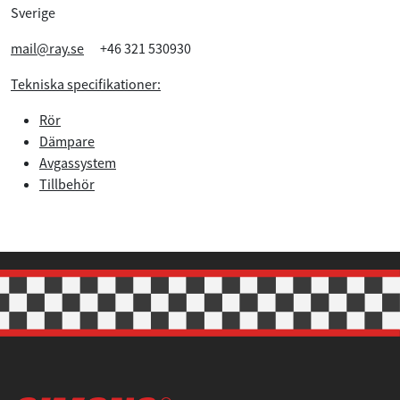
Sverige
mail@ray.se
+46 321 530930
Tekniska specifikationer:
Rör
Dämpare
Avgassystem
Tillbehör
Samtycke
Information
Om
Denna webbplats använder cookies
Vi använder enhetsidentifierare för att anpassa innehållet