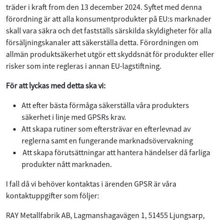
träder i kraft from den 13 december 2024. Syftet med denna
förordning är att alla konsumentprodukter på EU:s marknader
skall vara säkra och det fastställs särskilda skyldigheter för alla
försäljningskanaler att säkerställa detta. Förordningen om
allmän produktsäkerhet utgör ett skyddsnät för produkter eller
risker som inte regleras i annan EU-lagstiftning.
För att lyckas med detta ska vi:
Att efter bästa förmåga säkerställa våra produkters
säkerhet i linje med GPSRs krav.
Att skapa rutiner som eftersträvar en efterlevnad av
reglerna samt en fungerande marknadsövervakning
Att skapa förutsättningar att hantera händelser då farliga
produkter nått marknaden.
I fall då vi behöver kontaktas i ärenden GPSR är våra
kontaktuppgifter som följer:
RAY Metallfabrik AB, Lagmanshagavägen 1, 51455 Ljungsarp,