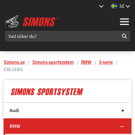
SE
Simons.se
Simons sportsystem
BMW
3-serie
E36 318iS
Audi
BMW