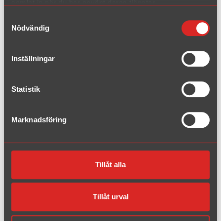
samlat in när du har använt deras tjänster.
Opel
Samtyckesval
Nödvändig
Peugeot
Renault
Inställningar
Saab
Statistik
Seat
Marknadsföring
Skoda
Subaru
Tillåt alla
VW
Tillåt urval
Volvo