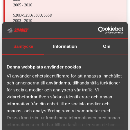
2005 - 2010
520D/525D/530D/535D
2003 - 2010
Z3 1.8 8V
Samtycke
Information
Om
1995 - 2002
Z3 1.9 16V
1995 - 2002
Denna webbplats använder cookies
Vi använder enhetsidentifierare för att anpassa innehållet
och annonserna till användarna, tillhandahålla funktioner
Ford
för sociala medier och analysera vår trafik. Vi
vidarebefordrar även sådana identifierare och annan
Mazda
information från din enhet till de sociala medier och
annons- och analysföretag som vi samarbetar med.
Mini
Dessa kan i sin tur kombinera informationen med annan
information som du har tillhandahållit eller som de har