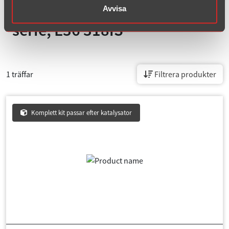
Avgassystem för
BMW, 3-
Avvisa
serie, E36 318iS
1 träffar
Filtrera produkter
Komplett kit passar efter katalysator