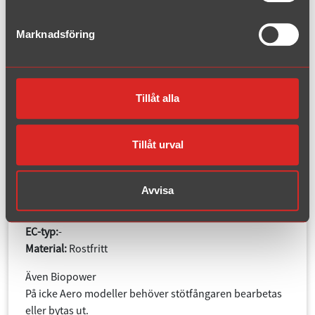
Marknadsföring
Artikelnummer: 063-HFPR
9-3 1.8T/2.0T/Aero/ SportSeda
Tillåt alla
n/SportCombi/Cabriolet år 20
03-2014
Tillåt urval
Stora tanken 61 Liter
Avvisa
Rördiameter:
63,5 mm
Ändrör:
85/150 mm
EC-typ:
-
Material:
Rostfritt
Även Biopower
På icke Aero modeller behöver stötfångaren bearbetas
eller bytas ut.