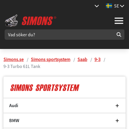
SE
Simons.se
Simons sportsystem
Saab
9-3
9-3 Turbo 61L Tank
Audi
BMW