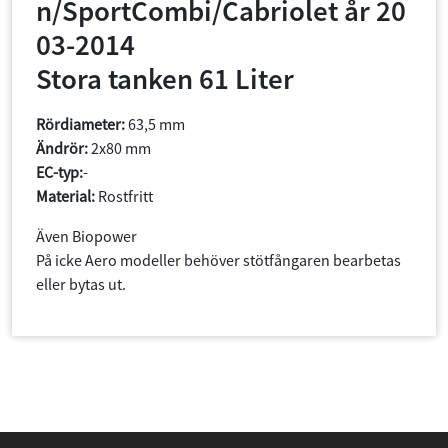
n/SportCombi/Cabriolet år 20
03-2014
Stora tanken 61 Liter
Rördiameter:
63,5 mm
Ändrör:
2x80 mm
EC-typ:
-
Material:
Rostfritt
Även Biopower
På icke Aero modeller behöver stötfångaren bearbetas
eller bytas ut.