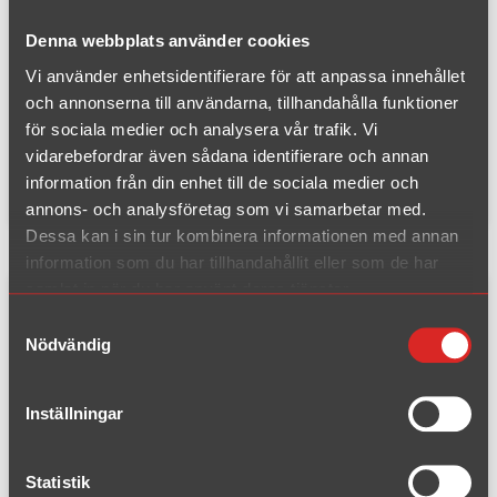
EC-typ:
-
Material:
Rostfritt
Denna webbplats använder cookies
Vi använder enhetsidentifierare för att anpassa innehållet
Även Biopower
och annonserna till användarna, tillhandahålla funktioner
På 1.8T/2.0T modeller behöver stötfångaren bearbetas
för sociala medier och analysera vår trafik. Vi
eller bytas ut och karossfäste 063-FTH monteras som
vidarebefordrar även sådana identifierare och annan
köps separat.
information från din enhet till de sociala medier och
annons- och analysföretag som vi samarbetar med.
Dessa kan i sin tur kombinera informationen med annan
information som du har tillhandahållit eller som de har
samlat in när du har använt deras tjänster.
Komplett kit passar efter kat./flexdel
Samtyckesval
Nödvändig
Inställningar
Statistik