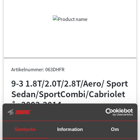
Artikelnummer: 063DHFR
9-3 1.8T/2.0T/2.8T/Aero/ Sport
Sedan/SportCombi/Cabriolet
år 2003-2014
Stora tanken 61 Liter
Rördiameter:
63,5 mm + 2x54 mm
Samtycke
Information
Om
Ändrör:
Duplex 100 mm + 100 mm