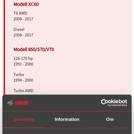
T6 AWD
2008 - 2017
Diesel
2008 - 2017
126-170 hp
1991 - 2000
Turbo
1994 - 2000
Turbo AWD
1996 - 2000
140-170hp
Samtycke
Information
Om
2000 - 2007