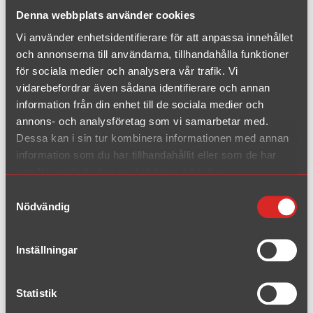
Turbo 2WD
Denna webbplats använder cookies
2000 - 2004(5)
Vi använder enhetsidentifierare för att anpassa innehållet
Turbo 2WD
2004(6) - 2007
och annonserna till användarna, tillhandahålla funktioner
för sociala medier och analysera vår trafik. Vi
Turbo AWD
vidarebefordrar även sådana identifierare och annan
2000 - 2004(5)
information från din enhet till de sociala medier och
Turbo AWD
annons- och analysföretag som vi samarbetar med.
2004(6) - 2007
Dessa kan i sin tur kombinera informationen med annan
Turbo XC70/XC AWD
information som du har tillhandahållit eller som de har
2000 - 2007
samlat in när du har använt deras tjänster.
R
Samtyckesval
2003 - 2007
Nödvändig
Inställningar
Turbo 2WD
2007 - 2016
Statistik
T6 AWD
2007 - 2016