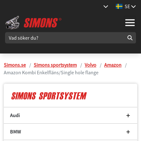
SE
Simons.se
Simons sportsystem
Volvo
Amazon
Amazon Kombi Enkelfläns/Single hole flange
Audi
BMW