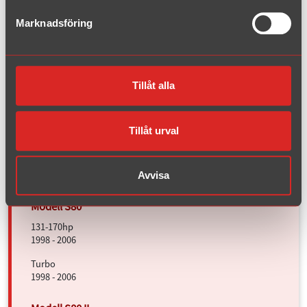
Diesel
Marknadsföring
2007 - 2016
Tillåt alla
Turbo
1996 - 2005
Turbo
Tillåt urval
2006 - 2013
Diesel
2006 - 2013
Avvisa
131-170hp
1998 - 2006
Turbo
1998 - 2006