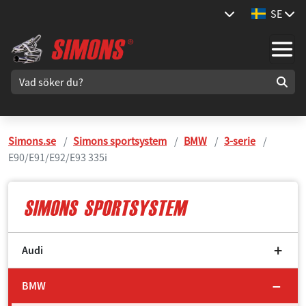
SE
Simons.se
Simons sportsystem
BMW
3-serie
E90/E91/E92/E93 335i
Audi
BMW