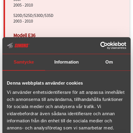
2005 - 2010
520D/525D/530D/535D
2003 - 2010
Z3 1.8 8V
1995 - 2002
Z3 1.9 16V
Samtycke
Information
Om
1995 - 2002
Denna webbplats använder cookies
Ford
Vi använder enhetsidentifierare för att anpassa innehållet
och annonserna till användarna, tillhandahålla funktioner
Mazda
för sociala medier och analysera vår trafik. Vi
vidarebefordrar även sådana identifierare och annan
Mini
information från din enhet till de sociala medier och
annons- och analysföretag som vi samarbetar med.