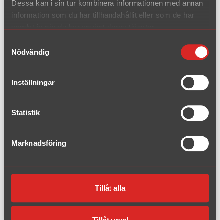
Opel
Dessa kan i sin tur kombinera informationen med annan
information som du har tillhandahållit eller som de har
samlat in när du har använt deras tjänster.
Peugeot
Samtyckesval
Nödvändig
Renault
Saab
Inställningar
Seat
Statistik
Skoda
Marknadsföring
Subaru
VW
Tillåt alla
Volvo
Tillåt urval