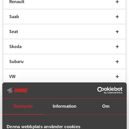
Renault
Saab
Seat
Skoda
Subaru
VW
Volvo
Avgassystem för
Opel,
Samtycke
Information
Om
Ascona/Manta,
Ascona/Manta A
Denna webbplats använder cookies