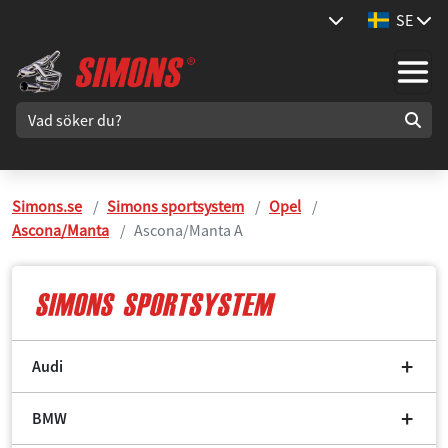
SE
Simons.se
Simons sportsystem
Opel
Ascona/Manta
Ascona/Manta A
Audi
BMW