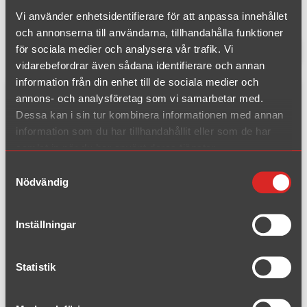
Vi använder enhetsidentifierare för att anpassa innehållet
och annonserna till användarna, tillhandahålla funktioner
för sociala medier och analysera vår trafik. Vi
1 träffar
Filtrera produkter
vidarebefordrar även sådana identifierare och annan
information från din enhet till de sociala medier och
annons- och analysföretag som vi samarbetar med.
Komplett kit
Dessa kan i sin tur kombinera informationen med annan
information som du har tillhandahållit eller som de har
samlat in när du har använt deras tjänster.
Samtyckesval
Nödvändig
Inställningar
Statistik
Artikelnummer: 032-K