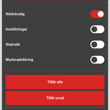
samlat in när du har använt deras tjänster.
Opel
Samtyckesval
Nödvändig
Peugeot
Renault
Inställningar
Saab
Statistik
Seat
Marknadsföring
Skoda
Subaru
Tillåt alla
VW
Tillåt urval
Volvo