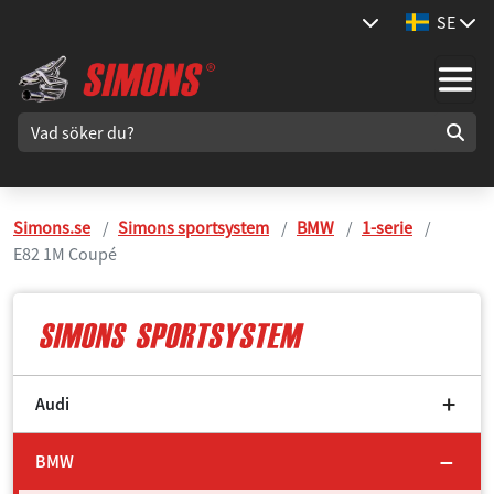
SE
Simons.se
Simons sportsystem
BMW
1-serie
E82 1M Coupé
Audi
BMW