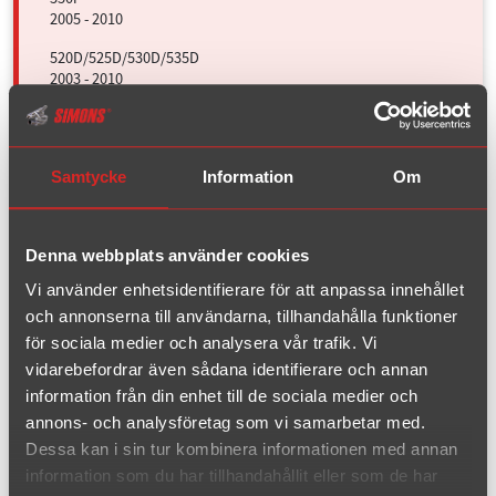
2005 - 2010
520D/525D/530D/535D
2003 - 2010
Z3 1.8 8V
Samtycke
Information
Om
1995 - 2002
Z3 1.9 16V
1995 - 2002
Denna webbplats använder cookies
Vi använder enhetsidentifierare för att anpassa innehållet
och annonserna till användarna, tillhandahålla funktioner
Ford
för sociala medier och analysera vår trafik. Vi
vidarebefordrar även sådana identifierare och annan
Mazda
information från din enhet till de sociala medier och
annons- och analysföretag som vi samarbetar med.
Mini
Dessa kan i sin tur kombinera informationen med annan
information som du har tillhandahållit eller som de har