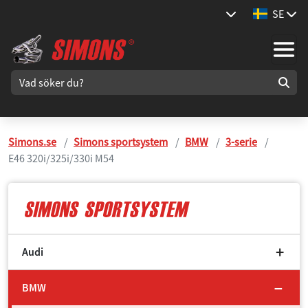
SE
Simons.se
Simons sportsystem
BMW
3-serie
E46 320i/325i/330i M54
Audi
BMW