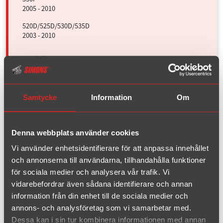
2005 - 2010
520D/525D/530D/535D
2003 - 2010
Z3 1.8 8V
1995 - 2002
Samtycke
Information
Om
Z3 1.9 16V
1995 - 2002
Denna webbplats använder cookies
Vi använder enhetsidentifierare för att anpassa innehållet
Ford
och annonserna till användarna, tillhandahålla funktioner
för sociala medier och analysera vår trafik. Vi
Mazda
vidarebefordrar även sådana identifierare och annan
information från din enhet till de sociala medier och
Mini
annons- och analysföretag som vi samarbetar med.
Dessa kan i sin tur kombinera informationen med annan