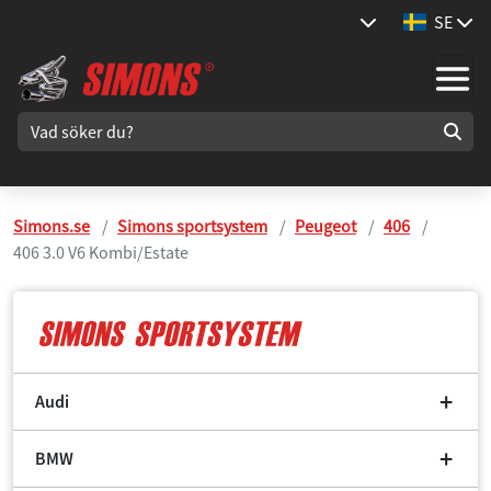
SE
Simons.se
Simons sportsystem
Peugeot
406
406 3.0 V6 Kombi/Estate
Audi
BMW