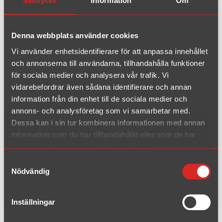
Samtycke
Information
Om
Denna webbplats använder cookies
Vi använder enhetsidentifierare för att anpassa innehållet
och annonserna till användarna, tillhandahålla funktioner
för sociala medier och analysera vår trafik. Vi
Artikelnummer: 0PA-H7
vidarebefordrar även sådana identifierare och annan
406 Kombi 3.0 V6 år 1996-200
information från din enhet till de sociala medier och
annons- och analysföretag som vi samarbetar med.
4
Dessa kan i sin tur kombinera informationen med annan
information som du har tillhandahållit eller som de har
Rördiameter:
63.5 mm
samlat in när du har använt deras tjänster.
Ändrör:
100 mm
Samtyckesval
EC-typ:
-
Nödvändig
Material:
Kromstål
Inställningar