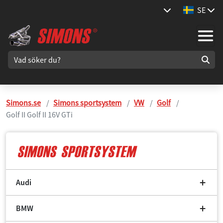
SE
Simons.se
Simons sportsystem
VW
Golf
Golf II Golf II 16V GTi
Audi
BMW