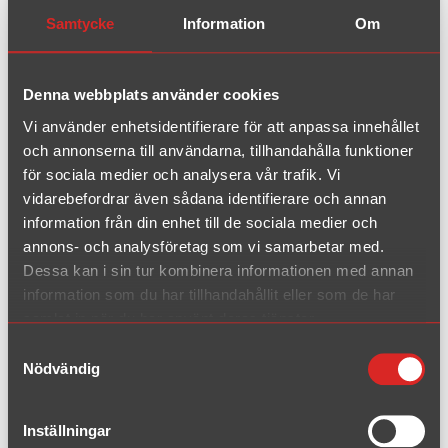
1974 - 1983
Samtycke
Information
Om
Scirocco II
1984 - 1992
Denna webbplats använder cookies
Scirocco III
2008 - 2014
Vi använder enhetsidentifierare för att anpassa innehållet
och annonserna till användarna, tillhandahålla funktioner
för sociala medier och analysera vår trafik. Vi
Corrado
vidarebefordrar även sådana identifierare och annan
1988 - 1991(7)
information från din enhet till de sociala medier och
annons- och analysföretag som vi samarbetar med.
Corrado
1991(8) - 1995
Dessa kan i sin tur kombinera informationen med annan
information som du har tillhandahållit eller som de har
samlat in när du har använt deras tjänster.
1.8T/2.0
Samtyckesval
1998 - 2010
Nödvändig
Inställningar
B5