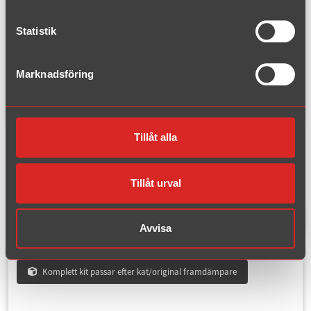
1996 - 2005
Statistik
B6
2005 - 2010
Marknadsföring
Volvo
Avgassystem för
VW, Golf,
Tillåt alla
Golf II Golf II 16V GTi
Tillåt urval
1 träffar
Filtrera produkter
Avvisa
Komplett kit passar efter kat/original framdämpare