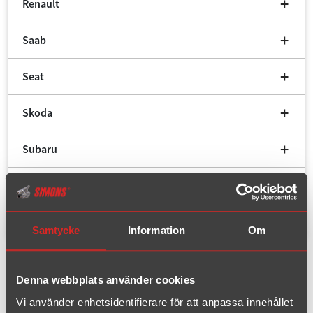
Renault
Saab
Seat
Skoda
Subaru
VW
Volvo
Samtycke
Information
Om
Avgassystem för
Opel,
Kadett, Kadett C
Denna webbplats använder cookies
Vi använder enhetsidentifierare för att anpassa innehållet