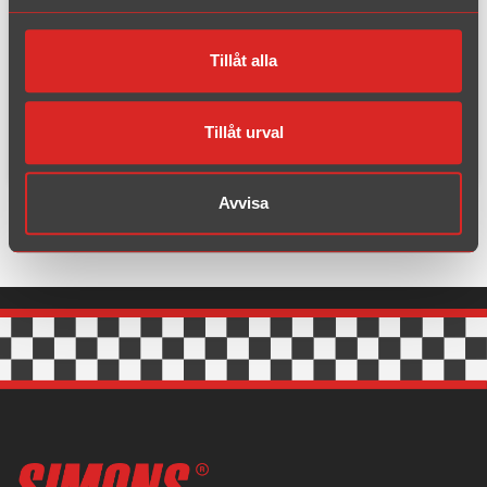
Rördiameter:
54 mm
Tillåt alla
Ändrör:
80 mm
EC-typ:
-
Material:
Aluminiserat stål
Tillåt urval
Avvisa