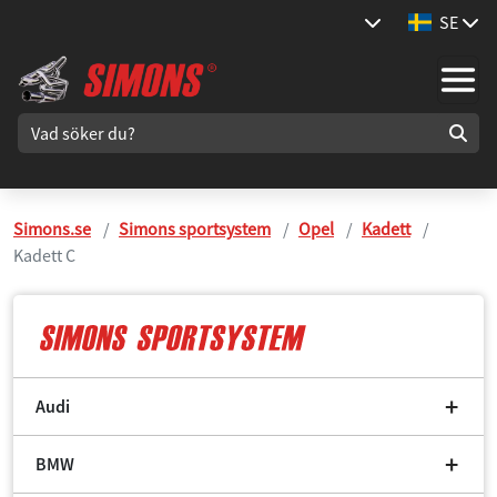
SE
Simons.se
Simons sportsystem
Opel
Kadett
Kadett C
Audi
BMW