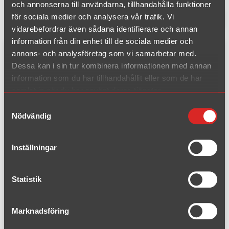
och annonserna till användarna, tillhandahålla funktioner
för sociala medier och analysera vår trafik. Vi
1 träffar
Filtrera produkter
vidarebefordrar även sådana identifierare och annan
information från din enhet till de sociala medier och
annons- och analysföretag som vi samarbetar med.
Komplett kit
Dessa kan i sin tur kombinera informationen med annan
information som du har tillhandahållit eller som de har
samlat in när du har använt deras tjänster.
Samtyckesval
Nödvändig
Inställningar
Statistik
Artikelnummer: 085-K
Kadett C 1.9E/2.0E "GTE" år 1
Marknadsföring
973-1979