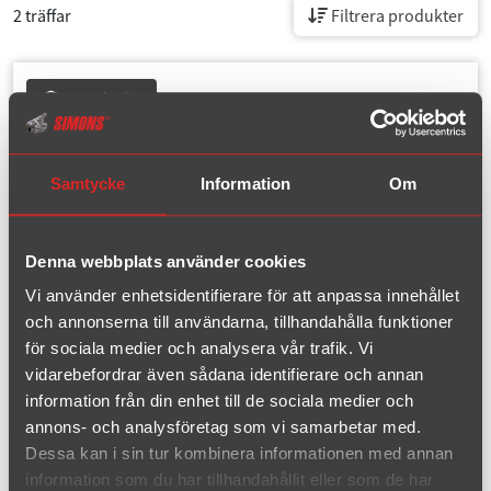
2 träffar
Filtrera produkter
Komplett kit
Samtycke
Information
Om
Denna webbplats använder cookies
Vi använder enhetsidentifierare för att anpassa innehållet
och annonserna till användarna, tillhandahålla funktioner
för sociala medier och analysera vår trafik. Vi
vidarebefordrar även sådana identifierare och annan
Artikelnummer: 094-K1R
information från din enhet till de sociala medier och
GT Motor 2.0 år 1968-1973
annons- och analysföretag som vi samarbetar med.
Dessa kan i sin tur kombinera informationen med annan
Rördiameter:
50.8 mm
information som du har tillhandahållit eller som de har