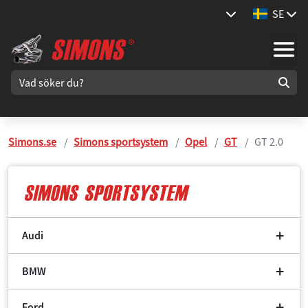
SE
Simons.se
Simons sportsystem
Opel
GT
GT 2.0
Audi
BMW
Ford