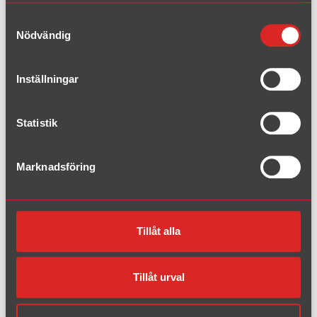
1994 - 2002
Samtyckesval
Nödvändig
2WD 8N
1998 - 2006
Inställningar
Quattro 8N
1998 - 2006
Statistik
BMW
Marknadsföring
Ford
Tillåt alla
Mazda
Mini
Tillåt urval
Opel