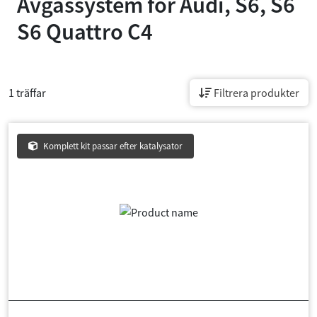
Avgassystem för
Audi, S6, S6
S6 Quattro C4
1 träffar
Filtrera produkter
Komplett kit passar efter katalysator