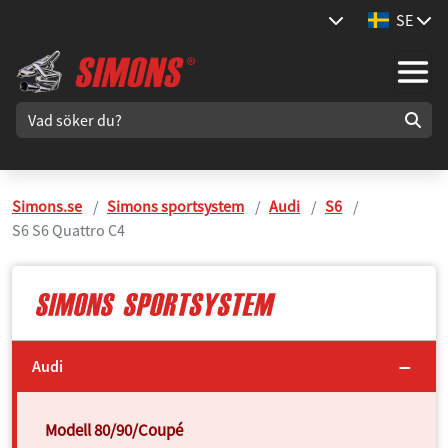
SE
Simons.se
Simons sportsystem
Audi
S6
S6 S6 Quattro C4
Audi