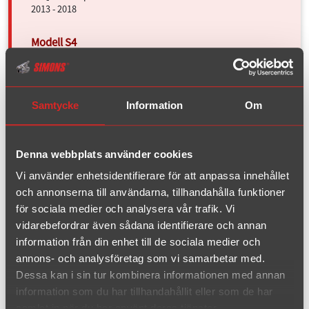
2013 - 2018
S4 Quattro C4
1991 - 1994
S4 Quattro
Samtycke
Information
Om
1998 - 2001
Denna webbplats använder cookies
RS4 Quattro
Vi använder enhetsidentifierare för att anpassa innehållet
2000 - 2002
och annonserna till användarna, tillhandahålla funktioner
för sociala medier och analysera vår trafik. Vi
vidarebefordrar även sådana identifierare och annan
S6 Quattro C4
information från din enhet till de sociala medier och
1995 - 1997
annons- och analysföretag som vi samarbetar med.
Dessa kan i sin tur kombinera informationen med annan
information som du har tillhandahållit eller som de har
D2/4D
samlat in när du har använt deras tjänster.