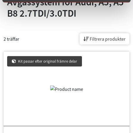
Avgassystem för
Audi, A5, A5
B8 2.7TDI/3.0TDI
2 träffar
Filtrera produkter
Kit passar efter original främre delar