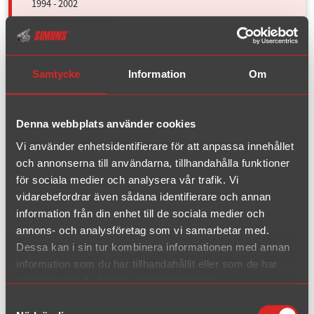
1994 - 2002
2WD 8N
1998 - 2006
Samtycke
Information
Om
Quattro 8N
1998 - 2006
Denna webbplats använder cookies
Vi använder enhetsidentifierare för att anpassa innehållet
BMW
och annonserna till användarna, tillhandahålla funktioner
för sociala medier och analysera vår trafik. Vi
vidarebefordrar även sådana identifierare och annan
Ford
information från din enhet till de sociala medier och
annons- och analysföretag som vi samarbetar med.
Mazda
Dessa kan i sin tur kombinera informationen med annan
information som du har tillhandahållit eller som de har
Mini
samlat in när du har använt deras tjänster.
Samtyckesval
Opel