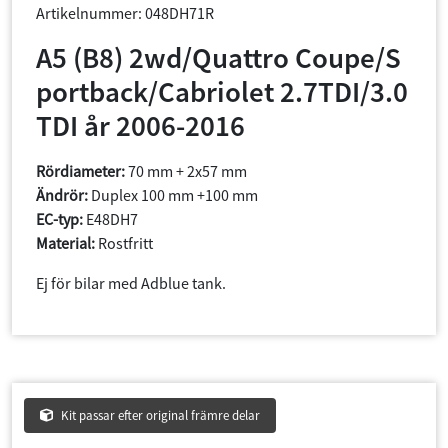
Artikelnummer: 048DH71R
A5 (B8) 2wd/Quattro Coupe/S
portback/Cabriolet 2.7TDI/3.0
TDI år 2006-2016
Rördiameter:
70 mm + 2x57 mm
Ändrör:
Duplex 100 mm +100 mm
EC-typ:
E48DH7
Material:
Rostfritt
Ej för bilar med Adblue tank.
Kit passar efter original främre delar