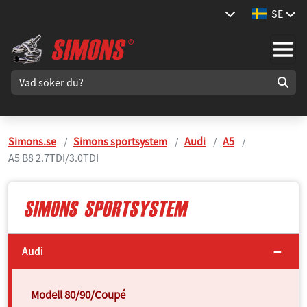
SE
Simons.se
Simons sportsystem
Audi
A5
A5 B8 2.7TDI/3.0TDI
Audi