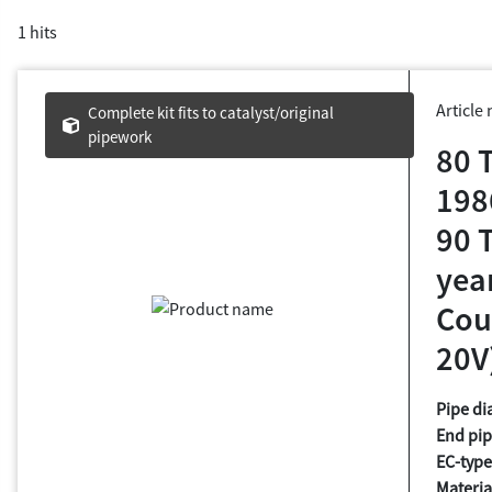
1 hits
Article
Complete kit fits to catalyst/original
pipework
80 T
198
90 T
yea
Cou
20V
Pipe di
End pip
EC-type
Materia