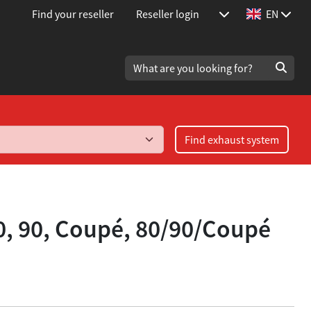
Find your reseller
Reseller login
EN
Find exhaust system
0, 90, Coupé, 80/90/Coupé