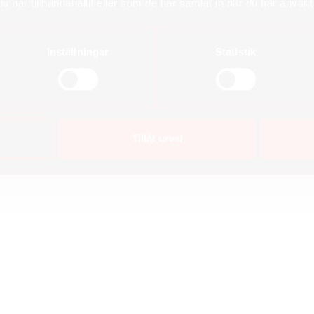
har tillhandahållit eller som de har samlat in när du har använt 
Inställningar
Statistik
Tillåt urval