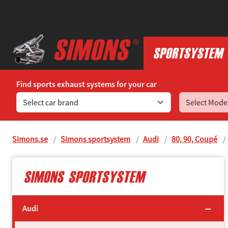
Find sports exhaust systems for your car
Simons.se
Simons sportsystem
Audi
80, 90, Coupé
Audi