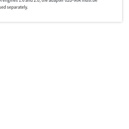
yl engines 1.6 and 2.0, the adapter 02D-90R must be
ed separately.