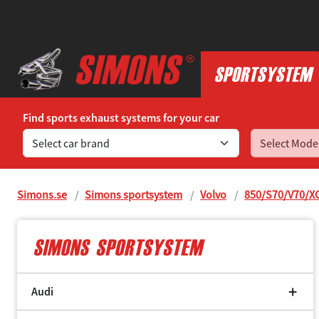
Find sports exhaust systems for your car
Simons.se
Simons sportsystem
Volvo
850/S70/V70/X
Audi