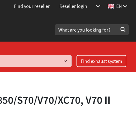
Find your reseller
Reseller login
EN
Find exhaust system
850/S70/V70/XC70, V70 II