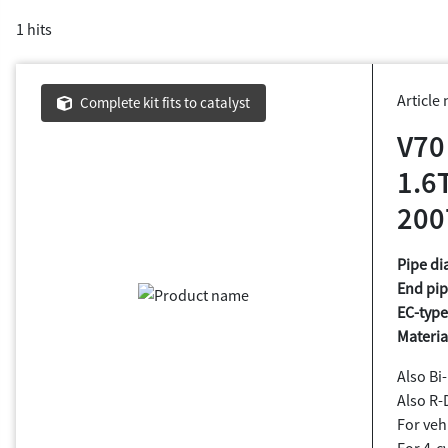
1 hits
Article
Complete kit fits to catalyst
V70
1.6
200
Pipe di
End pip
EC-type
Materia
Also Bi-
Also R-
For vehi