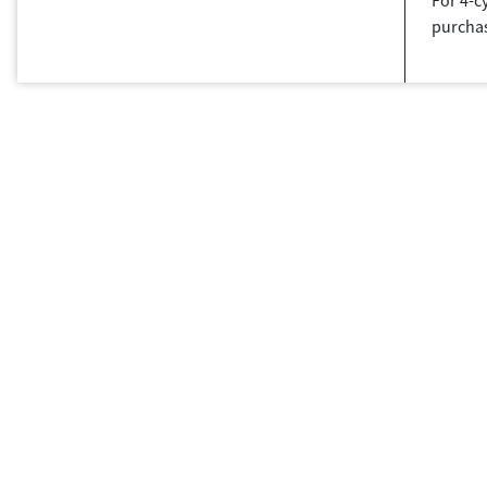
For 4-c
purchas