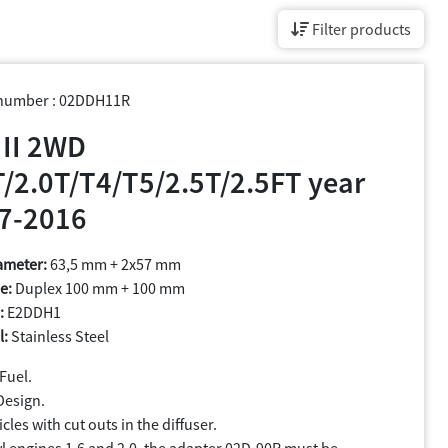
Filter products
 number : 02DDH11R
 II 2WD
T/2.0T/T4/T5/2.5T/2.5FT year
7-2016
ameter:
63,5 mm + 2x57 mm
e:
Duplex 100 mm + 100 mm
:
E2DDH1
l:
Stainless Steel
Fuel.
Design.
cles with cut outs in the diffuser.