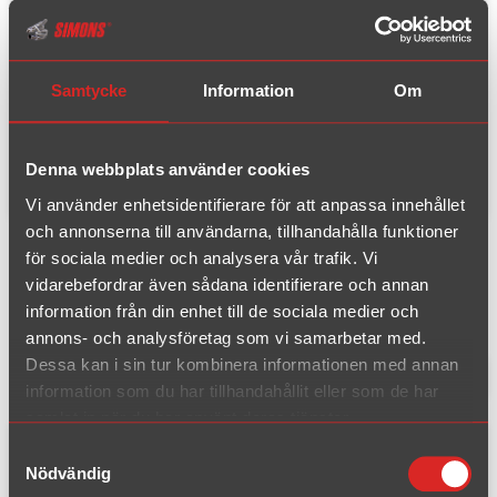
Skoda
Subaru
Samtycke
Information
Om
VW
Denna webbplats använder cookies
Volvo
Vi använder enhetsidentifierare för att anpassa innehållet
Exhaust systems for
Saab, 9-
och annonserna till användarna, tillhandahålla funktioner
för sociala medier och analysera vår trafik. Vi
3, 9-3 1,9 TiD/1,9 TTiD
vidarebefordrar även sådana identifierare och annan
information från din enhet till de sociala medier och
annons- och analysföretag som vi samarbetar med.
Dessa kan i sin tur kombinera informationen med annan
1 hits
Filter products
information som du har tillhandahållit eller som de har
samlat in när du har använt deras tjänster.
Samtyckesval
Complete kit fits to catalyst./flex part
Nödvändig