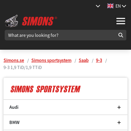
EN
Simons.se
Simons sportsystem
Saab
9-3
9-3 1,9 TiD/1,9 TTiD
Audi
BMW