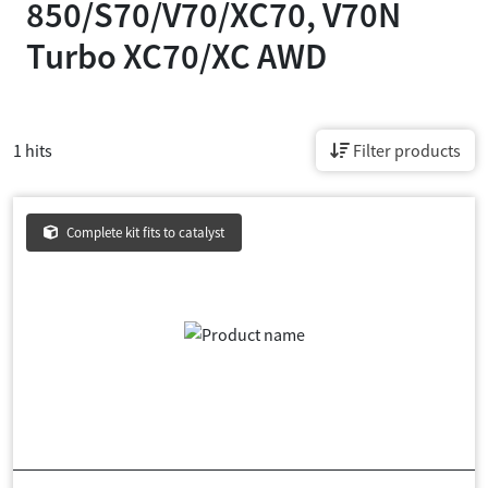
850/S70/V70/XC70, V70N
Turbo XC70/XC AWD
1 hits
Filter products
Complete kit fits to catalyst