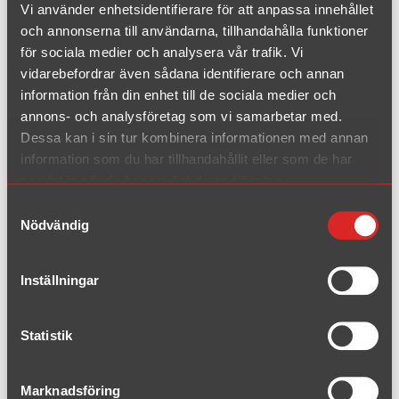
Turbo 2WD
Vi använder enhetsidentifierare för att anpassa innehållet
2000 - 2004(5)
och annonserna till användarna, tillhandahålla funktioner
Turbo 2WD
för sociala medier och analysera vår trafik. Vi
2004(6) - 2007
vidarebefordrar även sådana identifierare och annan
information från din enhet till de sociala medier och
Turbo AWD
2000 - 2004(5)
annons- och analysföretag som vi samarbetar med.
Dessa kan i sin tur kombinera informationen med annan
Turbo AWD
information som du har tillhandahållit eller som de har
2004(6) - 2007
samlat in när du har använt deras tjänster.
Turbo XC70/XC AWD
Samtyckesval
2000 - 2007
Nödvändig
R
2003 - 2007
Inställningar
Turbo 2WD
Statistik
2007 - 2016
T6 AWD
Marknadsföring
2007 - 2016