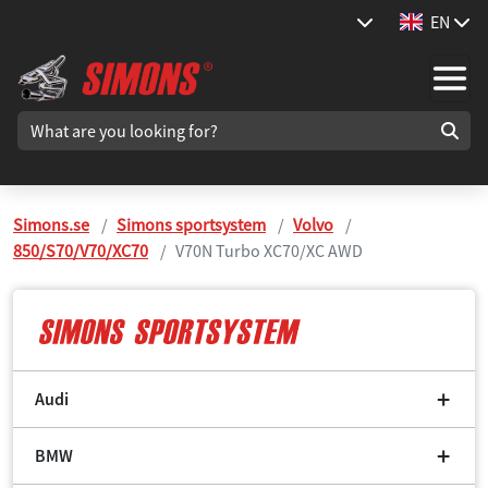
EN
Simons.se
Simons sportsystem
Volvo
850/S70/V70/XC70
V70N Turbo XC70/XC AWD
Audi
BMW