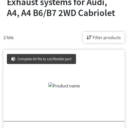
Exhaust systems for
Audi,
A4, A4 B6/B7 2WD Cabriolet
2 hits
Filter products
Complete kit fits to cat/flexible part