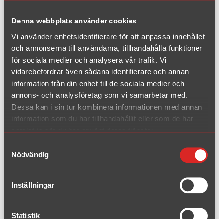
1994 - 2002
Denna webbplats använder cookies
Vi använder enhetsidentifierare för att anpassa innehållet
2WD 8N
och annonserna till användarna, tillhandahålla funktioner
1998 - 2006
för sociala medier och analysera vår trafik. Vi
Quattro 8N
vidarebefordrar även sådana identifierare och annan
1998 - 2006
information från din enhet till de sociala medier och
annons- och analysföretag som vi samarbetar med.
Dessa kan i sin tur kombinera informationen med annan
BMW
information som du har tillhandahållit eller som de har
samlat in när du har använt deras tjänster.
Ford
Samtyckesval
Nödvändig
Mazda
Inställningar
Mini
Opel
Statistik