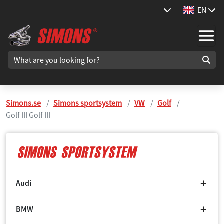
EN
Simons.se
Simons sportsystem
VW
Golf
Golf III Golf III
Audi
BMW