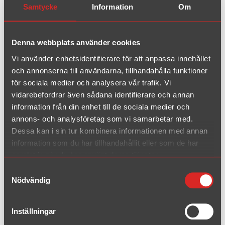
1974 - 1983
Samtycke
Information
Om
Scirocco II
1984 - 1992
Denna webbplats använder cookies
Scirocco III
Vi använder enhetsidentifierare för att anpassa innehållet
2008 - 2014
och annonserna till användarna, tillhandahålla funktioner
för sociala medier och analysera vår trafik. Vi
vidarebefordrar även sådana identifierare och annan
Corrado
information från din enhet till de sociala medier och
1988 - 1991(7)
annons- och analysföretag som vi samarbetar med.
Corrado
Dessa kan i sin tur kombinera informationen med annan
1991(8) - 1995
information som du har tillhandahållit eller som de har
samlat in när du har använt deras tjänster.
Samtyckesval
1.8T/2.0
Nödvändig
1998 - 2010
Inställningar
B5