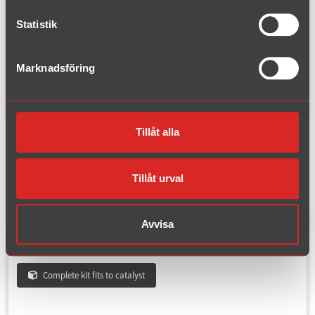
1996 - 2005
Statistik
B6
2005 - 2010
Marknadsföring
Volvo
Exhaust systems for
VW, Golf,
Tillåt alla
Golf III Golf III
Tillåt urval
1 hits
Filter products
Avvisa
Complete kit fits to catalyst