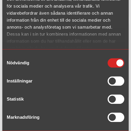
för sociala medier och analysera vår trafik. Vi
Rörböj med muff 50.8 30°
vidarebefordrar även sådana identifierare och annan
information från din enhet till de sociala medier och
annons- och analysföretag som vi samarbetar med.
Dessa kan i sin tur kombinera informationen med annan
Artikelnummer: U025145
information som du har tillhandahållit eller som de har
Rörböj med muff 50.8 45°
samlat in när du har använt deras tjänster.
Samtyckesval
Nödvändig
Artikelnummer: U025160
Inställningar
Rörböj med muff 50.8 60°
Statistik
Marknadsföring
Artikelnummer: U025190
Rörböj med muff 50.8 90°