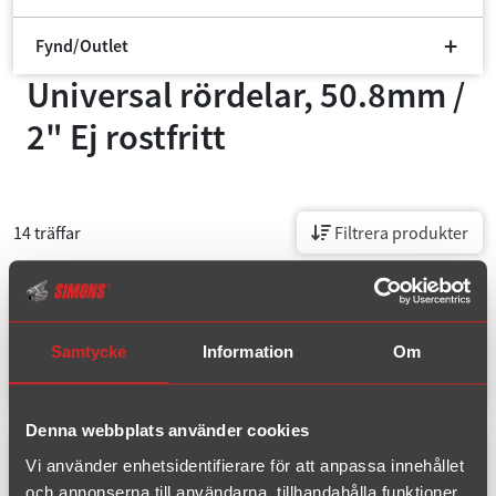
Fynd/Outlet
Universal rördelar, 50.8mm /
2" Ej rostfritt
14 träffar
Filtrera produkter
Artikelnummer: U015100
Samtycke
Information
Om
Rör med muff 50.8 L=990 mm
Denna webbplats använder cookies
Vi använder enhetsidentifierare för att anpassa innehållet
och annonserna till användarna, tillhandahålla funktioner
Artikelnummer: U025130