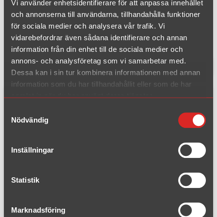
Volvo Classic, Volvo Classic,
Vi använder enhetsidentifierare för att anpassa innehållet
och annonserna till användarna, tillhandahålla funktioner
PV B4B (1)
för sociala medier och analysera vår trafik. Vi
vidarebefordrar även sådana identifierare och annan
information från din enhet till de sociala medier och
annons- och analysföretag som vi samarbetar med.
1 träffar
Filtrera produkter
Dessa kan i sin tur kombinera informationen med annan
information som du har tillhandahållit eller som de har
samlat in när du har använt deras tjänster.
Komplett kit
Samtyckesval
Nödvändig
Inställningar
Statistik
Marknadsföring