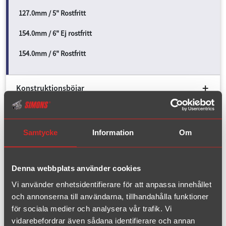
127.0mm / 5" Rostfritt
154.0mm / 6" Ej rostfritt
154.0mm / 6" Rostfritt
Konstruktionsböjar
Laserskurna komponenter
Samtycke
Information
Om
Ljuddämpare komponenter
Konor
Denna webbplats använder cookies
Vi använder enhetsidentifierare för att anpassa innehållet
Flexrör
och annonserna till användarna, tillhandahålla funktioner
för sociala medier och analysera vår trafik. Vi
Katalysatorer
vidarebefordrar även sådana identifierare och annan