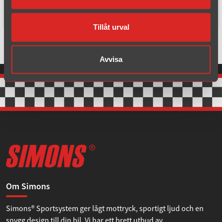
Svetsböj 114.3 90° Rostfritt
Tillåt urval
Avvisa
Om Simons
Simons® Sportsystem ger lågt mottryck, sportigt ljud och en
snygg design till din bil. Vi har ett brett utbud av