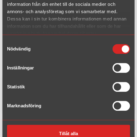
information från din enhet till de sociala medier och
annons- och analysföretag som vi samarbetar med.
Fynd/Outlet
Dessa kan i sin tur kombinera informationen med annan
Universal rördelar, 114.3mm
information som du har tillhandahållit eller som de har
samlat in när du har använt deras tjänster.
/ 4 ½" Rostfritt
Samtyckesval
Nödvändig
2 träffar
Filtrera produkter
Inställningar
Statistik
Artikelnummer: U011400R
Rör 114.3 L=990 mm Rostfritt
Marknadsföring
Tillåt alla
Artikelnummer: U031490R