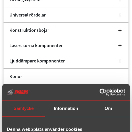
Universal rördelar
Konstruktionsböjar
Laserskurna komponenter
Ljuddämpare komponenter
Konor
Flexrör
Katalysatorer
Samtycke
Information
Om
Fynd/Outlet
Denna webbplats använder cookies