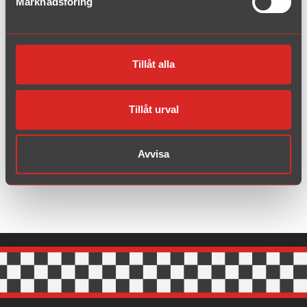
Marknadsföring
Artikelnummer: CV3-K1
Volvo Amazon B18 Sedan år 1
962-1966
Tillåt alla
Rördiameter:
44,5 mm + 38 mm
Tillåt urval
EC-typ:
-
Material:
Aluminiserat
Avvisa