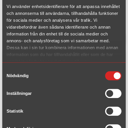
Volvo Classic, Volvo Classic,
Vi använder enhetsidentifierare för att anpassa innehållet
Amazon B18 Sedan
och annonserna till användarna, tillhandahålla funktioner
för sociala medier och analysera vår trafik. Vi
vidarebefordrar även sådana identifierare och annan
information från din enhet till de sociala medier och
1 träffar
Filtrera produkter
annons- och analysföretag som vi samarbetar med.
Dessa kan i sin tur kombinera informationen med annan
information som du har tillhandahållit eller som de har
Komplett kit
samlat in när du har använt deras tjänster.
Samtyckesval
Nödvändig
Inställningar
Statistik