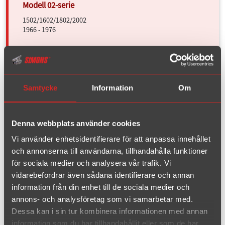
1502/1602/1802/2002
1966 - 1976
120D/123D
2004 - 2013
Samtycke
Information
Om
1M Coupé
Denna webbplats använder cookies
2011 - 2012
Vi använder enhetsidentifierare för att anpassa innehållet
och annonserna till användarna, tillhandahålla funktioner
för sociala medier och analysera vår trafik. Vi
320i/323i/325i
1982 - 1987
vidarebefordrar även sådana identifierare och annan
information från din enhet till de sociala medier och
320i/325i/325ix Cat.
annons- och analysföretag som vi samarbetar med.
1986 - 1994
Dessa kan i sin tur kombinera informationen med annan
information som du har tillhandahållit eller som de har