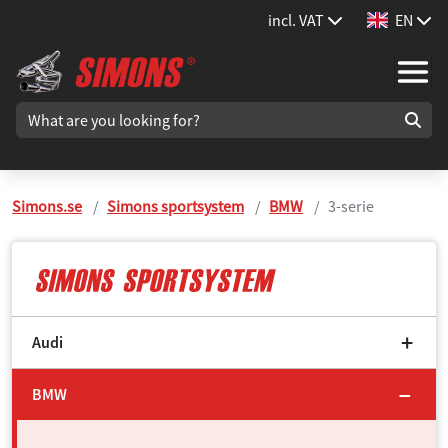
incl. VAT
EN
Simons.se
Simons sportsystem
BMW
3-serie
Audi
BMW