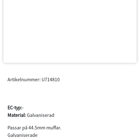
Artikelnummer: U714810
Bandklammer 48mm
EC-typ:
-
Material:
Galvaniserad
Passar på 44.5mm muffar.
Samtycke
Information
Om
Galvaniserade