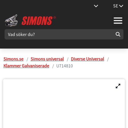
SE
Simons.se
Simons universal
Diverse Universal
Klammer Galvaniserade
U714810