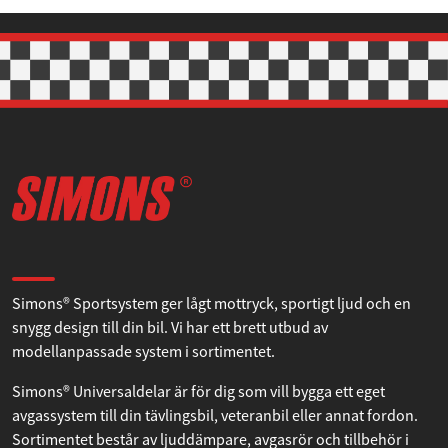
Denna webbplats använder cookies
Vi använder enhetsidentifierare för att anpassa innehållet
och annonserna till användarna, tillhandahålla funktioner
för sociala medier och analysera vår trafik. Vi
vidarebefordrar även sådana identifierare och annan
information från din enhet till de sociala medier och
annons- och analysföretag som vi samarbetar med.
Dessa kan i sin tur kombinera informationen med annan
information som du har tillhandahållit eller som de har
Om Simons
samlat in när du har använt deras tjänster.
Simons® Sportsystem ger lågt mottryck, sportigt ljud och en
Samtyckesval
Nödvändig
snygg design till din bil. Vi har ett brett utbud av
modellanpassade system i sortimentet.
Inställningar
Simons® Universaldelar är för dig som vill bygga ett eget
avgassystem till din tävlingsbil, veteranbil eller annat fordon.
Sortimentet består av ljuddämpare, avgasrör och tillbehör i