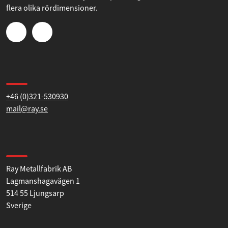
Statistik
flera olika rördimensioner.
Marknadsföring
Kontakta oss
Tillåt alla
+46 (0)321-530930
mail@ray.se
Tillåt urval
Hitta till oss
Avvisa
Ray Metallfabrik AB
Lagmanshagavägen 1
514 55 Ljungsarp
Sverige