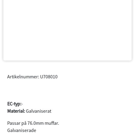
Artikelnummer: U708010
U-klammer 80mm
EC-typ:
-
Material:
Galvaniserat
Passar på 76.0mm muffar.
Samtycke
Information
Om
Galvaniserade