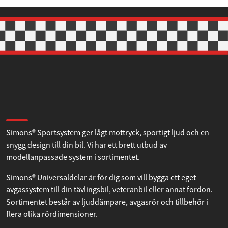
Denna webbplats använder cookies
Vi använder enhetsidentifierare för att anpassa innehållet
och annonserna till användarna, tillhandahålla funktioner
för sociala medier och analysera vår trafik. Vi
vidarebefordrar även sådana identifierare och annan
information från din enhet till de sociala medier och
annons- och analysföretag som vi samarbetar med.
Dessa kan i sin tur kombinera informationen med annan
information som du har tillhandahållit eller som de har
Om Simons
samlat in när du har använt deras tjänster.
Simons® Sportsystem ger lågt mottryck, sportigt ljud och en
Samtyckesval
Nödvändig
snygg design till din bil. Vi har ett brett utbud av
modellanpassade system i sortimentet.
Inställningar
Simons® Universaldelar är för dig som vill bygga ett eget
avgassystem till din tävlingsbil, veteranbil eller annat fordon.
Sortimentet består av ljuddämpare, avgasrör och tillbehör i