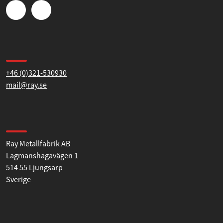
Statistik
flera olika rördimensioner.
Marknadsföring
Kontakta oss
Tillåt alla
+46 (0)321-530930
mail@ray.se
Tillåt urval
Hitta till oss
Avvisa
Ray Metallfabrik AB
Lagmanshagavägen 1
514 55 Ljungsarp
Sverige