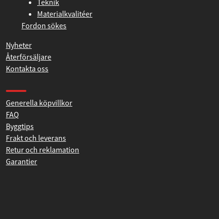
Produktutveckling
Teknik
Materialkvalitéer
Fordon sökes
Nyheter
Återförsäljare
Kontakta oss
Produkthjälp och support
Generella köpvillkor
FAQ
Byggtips
Frakt och leverans
Retur och reklamation
Garantier