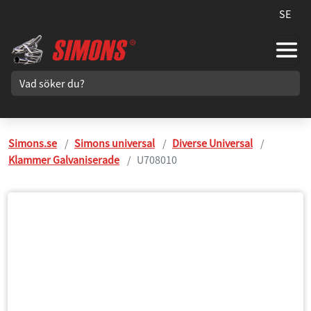
SE
Simons.se
Simons universal
Diverse Universal
Klammer Galvaniserade
U708010