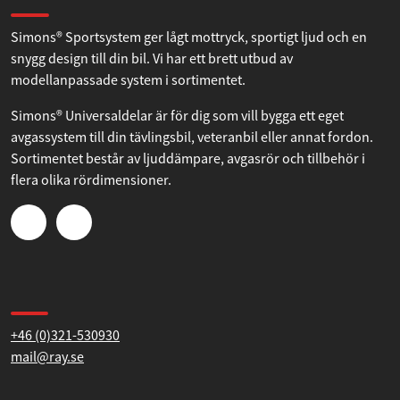
Om Simons
Simons® Sportsystem ger lågt mottryck, sportigt ljud och en
snygg design till din bil. Vi har ett brett utbud av
modellanpassade system i sortimentet.
Simons® Universaldelar är för dig som vill bygga ett eget
avgassystem till din tävlingsbil, veteranbil eller annat fordon.
Sortimentet består av ljuddämpare, avgasrör och tillbehör i
flera olika rördimensioner.
Kontakta oss
+46 (0)321-530930
mail@ray.se