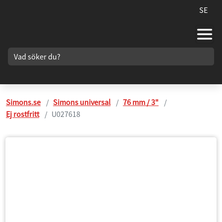
SE
Simons.se
Simons universal
76 mm / 3"
Ej rostfritt
U027618