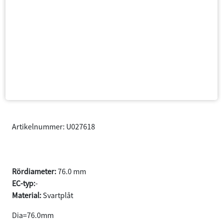
Artikelnummer: U027618
Rörböj 76.0 180°
Rördiameter:
76.0 mm
EC-typ:
-
Material:
Svartplåt
Dia=76.0mm