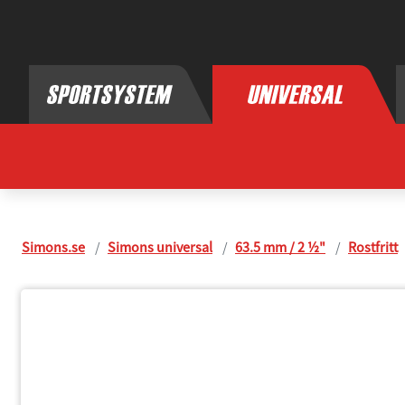
Simon Universal, byggdelar för avgassystem
Simons.se
Simons universal
63.5 mm / 2 ½"
Rostfritt