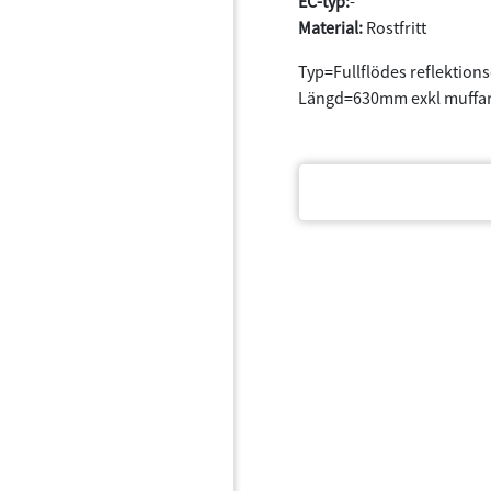
EC-typ:
-
Material:
Rostfritt
Typ=Fullflödes reflektion
Längd=630mm exkl muffar
Dokument