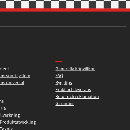
tion
Produkthjälp och support
iment
Generella köpvillkor
ns sportsystem
FAQ
ns universal
Byggtips
Frakt och leverans
Retur och reklamation
ns
Garantier
ria
illverkning
Produktutveckling
Teknik