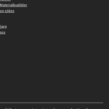
Materialkvalitéer
on sökes
ljare
oss