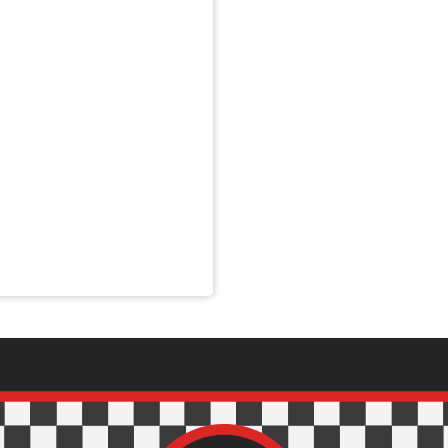
nnons- och analysföretag som vi samarbetar med. Dessa kan i sin
har tillhandahållit eller som de har samlat in när du har använt 
Inställningar
Statistik
Tillåt urval