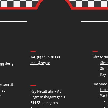
Kontakta oss
Informa
+46 (0)321-530930
Vårt sort
mail@ray.se
Simo
Simo
ygg design
Ray
Hitta till oss
Om Simo
Histo
Ray Metallfabrik AB
stem till
Vår t
Lagmanshagavägen 1
r av
514 55 Ljungsarp
r.