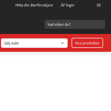
Hitta din återförsäljare
ÅF login
SE
Visa produkter
rund 100 L=630 63.5 muffar