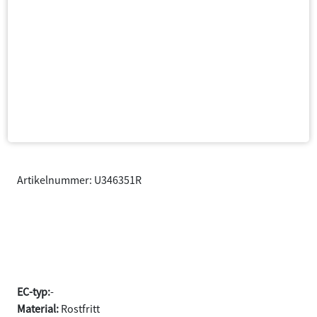
Artikelnummer: U346351R
Ljuddämpare oval 115/185
L=320 63.5/2x50.8 muffar
Rostfritt
EC-typ:
-
Material:
Rostfritt