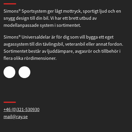
Om Simons
Inställningar
Simons® Sportsystem ger lågt mottryck, sportigt ljud och en
snygg design till din bil. Vi har ett brett utbud av
Statistik
modellanpassade system i sortimentet.
Simons® Universaldelar är för dig som vill bygga ett eget
Marknadsföring
avgassystem till din tävlingsbil, veteranbil eller annat fordon.
Sortimentet består av ljuddämpare, avgasrör och tillbehör i
flera olika rördimensioner.
Tillåt alla
Tillåt urval
Kontakta oss
Avvisa
+46 (0)321-530930
mail@ray.se