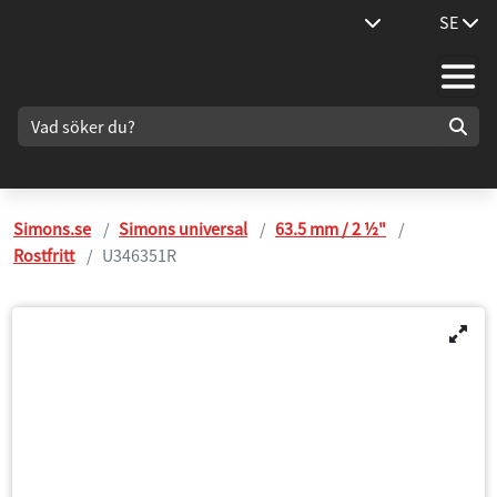
SE
Simons.se
Simons universal
63.5 mm / 2 ½"
Rostfritt
U346351R