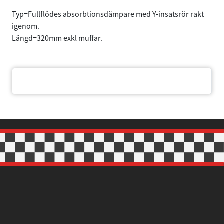
Typ=Fullflödes absorbtionsdämpare med Y-insatsrör rakt
igenom.
Längd=320mm exkl muffar.
Samtycke
Information
Om
Dokument
Denna webbplats använder cookies
Vi använder enhetsidentifierare för att anpassa innehållet
och annonserna till användarna, tillhandahålla funktioner
för sociala medier och analysera vår trafik. Vi
vidarebefordrar även sådana identifierare och annan
information från din enhet till de sociala medier och
annons- och analysföretag som vi samarbetar med.
Dessa kan i sin tur kombinera informationen med annan
information som du har tillhandahållit eller som de har
samlat in när du har använt deras tjänster.
Samtyckesval
Nödvändig