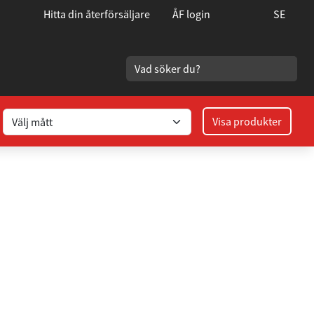
Hitta din återförsäljare
ÅF login
SE
Visa produkter
0/120 - 63.5 muff Höger
itt