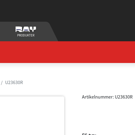
PRODUKTER
U23630R
Artikelnummer: U23630R
Ändrör oval 9
vinklat Rostfr