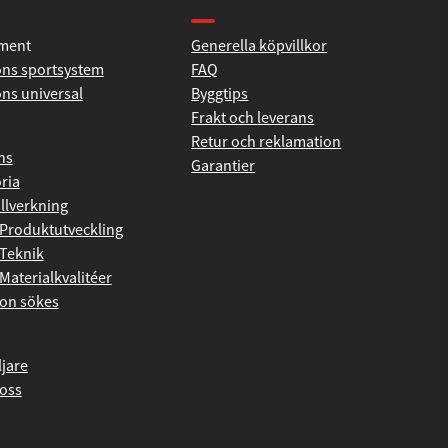
iment
Generella köpvillkor
ns sportsystem
FAQ
ns universal
Byggtips
Frakt och leverans
Retur och reklamation
ns
Garantier
ria
illverkning
Produktutveckling
Teknik
Materialkvalitéer
on sökes
ljare
oss