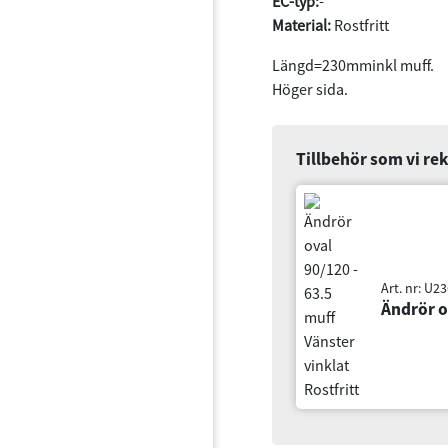
EC-typ:
-
Material:
Rostfritt
Längd=230mminkl muff.
Höger sida.
Tillbehör som vi r
Art. nr: U23630L
Ändrör oval 90/12
Dokument
Information