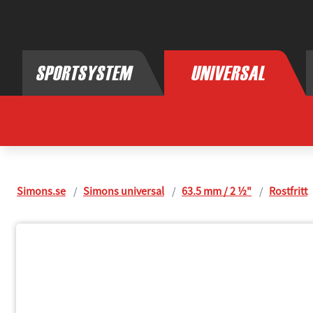
Simon Universal, byggdelar för avgassystem
Simons.se
Simons universal
63.5 mm / 2 ½"
Rostfritt