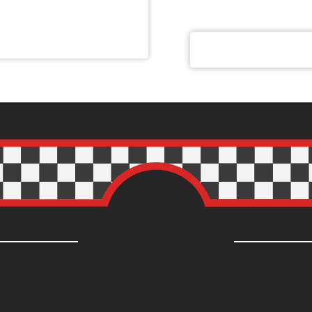
cookies
e för att anpassa innehållet och annonserna till användarna, tillh
vår trafik. Vi vidarebefordrar även sådana identifierare och anna
nnons- och analysföretag som vi samarbetar med. Dessa kan i sin
har tillhandahållit eller som de har samlat in när du har använt 
Inställningar
Statistik
Tillåt urval
Kontakta oss
Informa