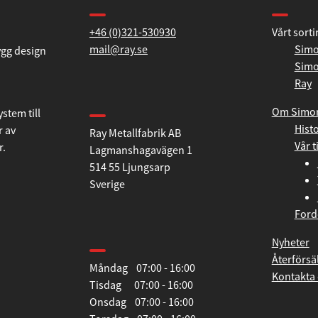
+46 (0)321-530930
Vårt sort
mail@ray.se
Simo
Simo
ygg design
Ray
Hitta till oss
Om Simo
Histo
Ray Metallfabrik AB
stem till
Vår t
Lagmanshagavägen 1
r av
514 55 Ljungsarp
r.
Sverige
Ford
Öppettider
Nyheter
Återförsä
Måndag 07:00 - 16:00
Kontakta 
Tisdag 07:00 - 16:00
Onsdag 07:00 - 16:00
Torsdag 07:00 - 16:00