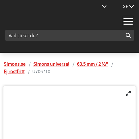
SE
Simons.se
Simons universal
63.5 mm / 2 ½"
Ej rostfritt
U706710