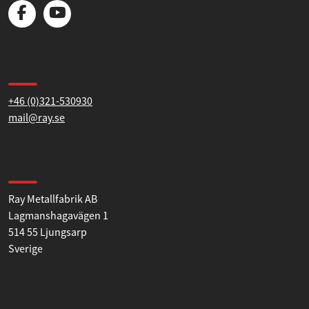
flera olika rördimensioner.
Kontakta oss
+46 (0)321-530930
mail@ray.se
Hitta till oss
Ray Metallfabrik AB
Lagmanshagavägen 1
514 55 Ljungsarp
Sverige