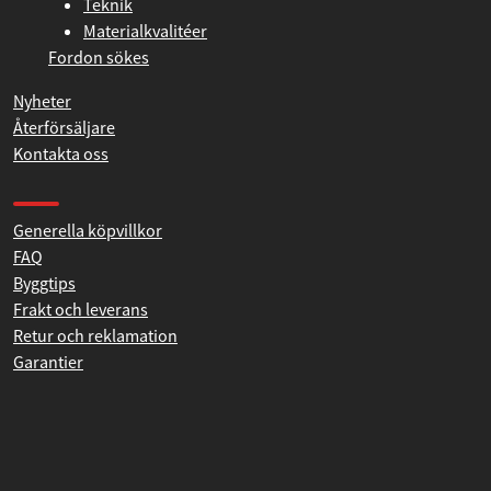
Produktutveckling
Teknik
Materialkvalitéer
Fordon sökes
Nyheter
Återförsäljare
Kontakta oss
Produkthjälp och support
Generella köpvillkor
FAQ
Byggtips
Frakt och leverans
Retur och reklamation
Garantier