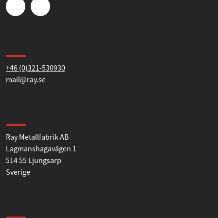
Kontakta oss
+46 (0)321-530930
mail@ray.se
Hitta till oss
Ray Metallfabrik AB
Lagmanshagavägen 1
514 55 Ljungsarp
Sverige
Öppettider