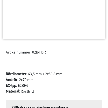
Artikelnummer: 02B-H5R
V70N R år 2003-2007
Rördiameter:
63,5 mm + 2x50,8 mm
Ändrör:
2x70 mm
EC-typ:
E2BH6
Material:
Rostfritt
Tillbehör som vi rekommenderar: