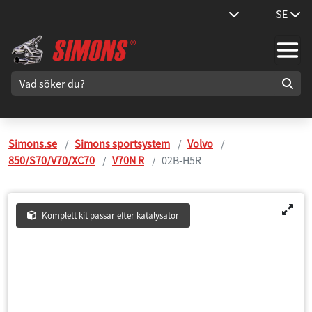
SE
Simons.se
Simons sportsystem
Volvo
850/S70/V70/XC70
V70N R
02B-H5R
Komplett kit passar efter katalysator