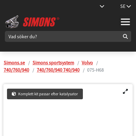
SE
Simons.se
Simons sportsystem
Volvo
740/760/940
740/760/940 740/940
075-H68
Komplett kit passar efter katalysator