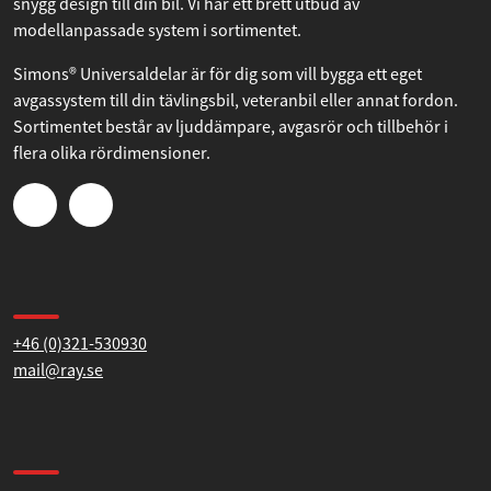
Simons® Sportsystem ger lågt mottryck, sportigt ljud och en
snygg design till din bil. Vi har ett brett utbud av
modellanpassade system i sortimentet.
Simons® Universaldelar är för dig som vill bygga ett eget
avgassystem till din tävlingsbil, veteranbil eller annat fordon.
Sortimentet består av ljuddämpare, avgasrör och tillbehör i
flera olika rördimensioner.
Kontakta oss
+46 (0)321-530930
mail@ray.se