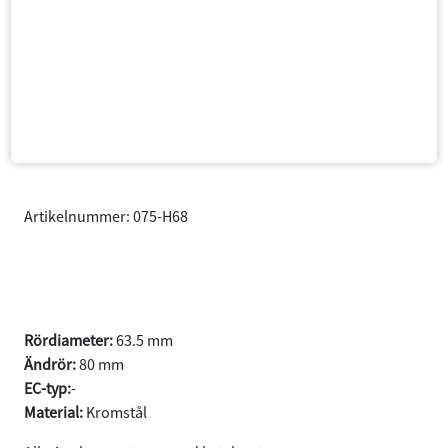
Artikelnummer: 075-H68
740/940 GL/GLE/GLT
Sedan/Kombi år 1985-1998
Rördiameter:
63.5 mm
Ändrör:
80 mm
EC-typ:
-
Material:
Kromstål