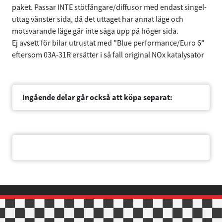
samlat in när du har använt deras tjänster.
paket. Passar INTE stötfångare/diffusor med endast singel-
uttag vänster sida, då det uttaget har annat läge och
Samtyckesval
Nödvändig
motsvarande läge går inte såga upp på höger sida.
Ej avsett för bilar utrustat med "Blue performance/Euro 6"
eftersom 03A-31R ersätter i så fall original NOx katalysator
Inställningar
Statistik
Ingående delar går också att köpa separat:
Marknadsföring
Dokument
Tillåt alla
Tillåt urval