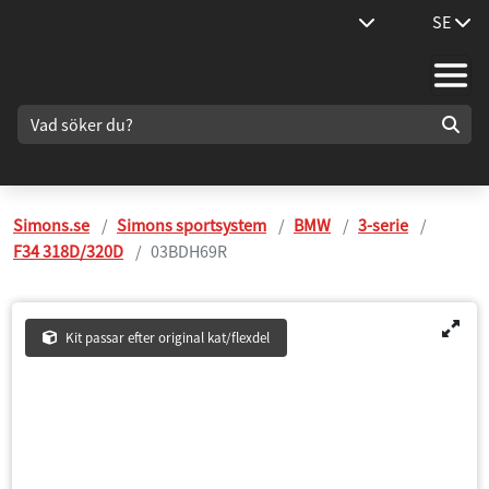
SE
Simons.se
Simons sportsystem
BMW
3-serie
F34 318D/320D
03BDH69R
Kit passar efter original kat/flexdel