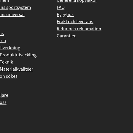
iment
Generella köpvillkor
ns sportsystem
FAQ
ns universal
Byggtips
Frakt och leverans
Retur och reklamation
ns
Garantier
ria
illverkning
Produktutveckling
Teknik
Materialkvalitéer
on sökes
ljare
oss