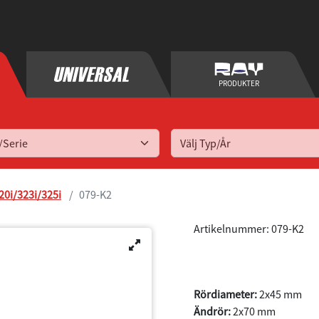
PRODUKTER
Välj Typ/År
20i/323i/325i
079-K2
Artikelnummer: 079-K2
E30 320i/323i
1982(10)-198