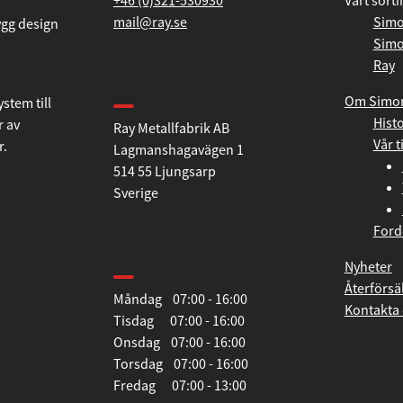
+46 (0)321-530930
Vårt sort
mail@ray.se
Simo
Simo
ygg design
Ray
Hitta till oss
Om Simo
Histo
Ray Metallfabrik AB
stem till
Vår t
Lagmanshagavägen 1
r av
514 55 Ljungsarp
r.
Sverige
Ford
Öppettider
Nyheter
Återförsä
Måndag 07:00 - 16:00
Kontakta 
Tisdag 07:00 - 16:00
Onsdag 07:00 - 16:00
Torsdag 07:00 - 16:00
Fredag 07:00 - 13:00