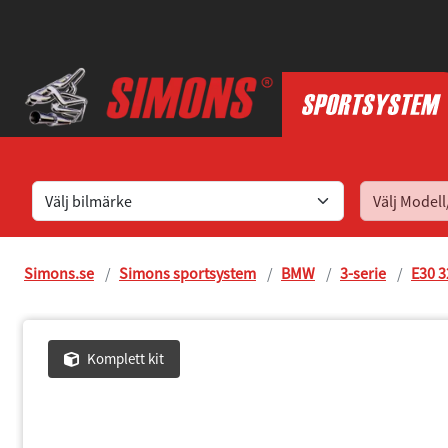
Hitta sportavgassystem till din bil
Simons.se
Simons sportsystem
BMW
3-serie
E30 3
Komplett kit