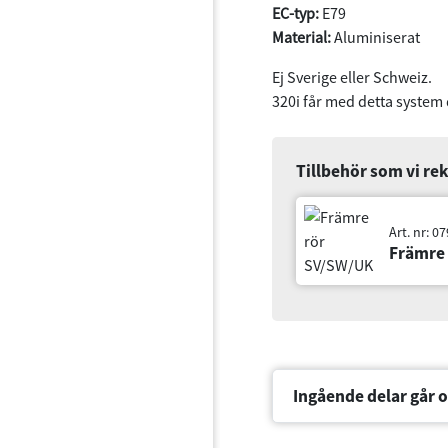
Rördiameter:
2x45 mm
Ändrör:
2x70 mm
EC-typ:
E79
Material:
Aluminiserat
Ej Sverige eller Schweiz.
320i får med detta system
Tillbehör som vi r
Art. nr: 079-1
Främre rör SV/
Ingående delar går o