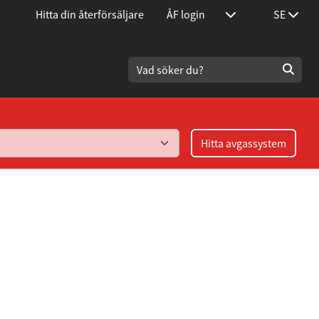
Hitta din återförsäljare
ÅF login
SE
Hitta avgassystem
/325i 6-cyl år
7(9)