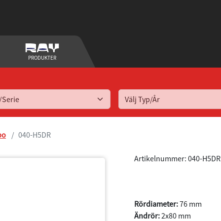
PRODUKTER
Välj Typ/År
bo
040-H5DR
Artikelnummer: 040-H5DR
A3 (8P) 2WD 1
Rördiameter:
76 mm
Ändrör:
2x80 mm