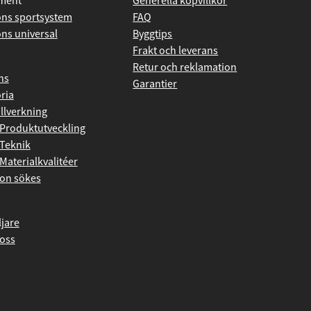
iment
Generella köpvillkor
ns sportsystem
FAQ
ns universal
Byggtips
Frakt och leverans
Retur och reklamation
ns
Garantier
ria
illverkning
Produktutveckling
Teknik
Materialkvalitéer
on sökes
ljare
oss