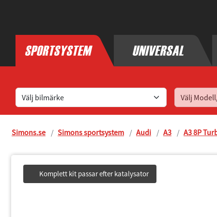
Hitta sportavgassystem till din bil
Simons.se
Simons sportsystem
Audi
A3
A3 8P Tur
Komplett kit passar efter katalysator