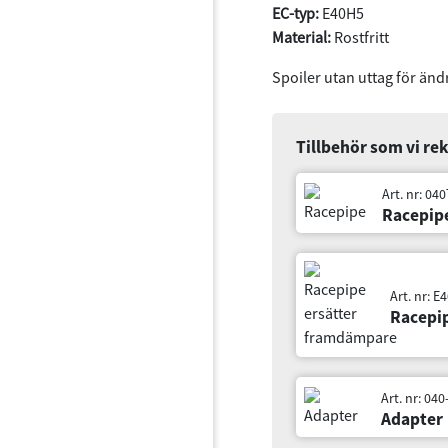
EC-typ:
E40H5
Material:
Rostfritt
Spoiler utan uttag för än
Tillbehör som vi r
Art. nr: 040T35R
Racepipe
Art. nr: E40T35R
Racepipe ersätt
Art. nr: 040-259R
Adapter