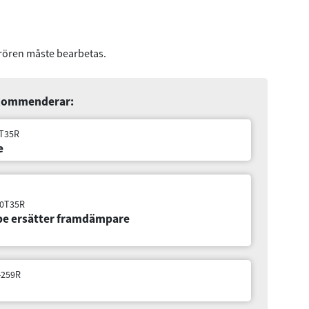
drören måste bearbetas.
ekommenderar:
er framdämpare