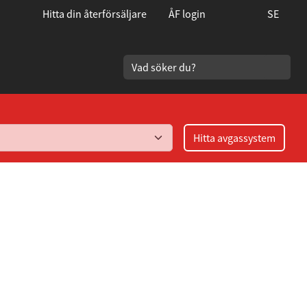
Hitta din återförsäljare
ÅF login
SE
Hitta avgassystem
.4TFSi/2.0TFSi år 2004-2013