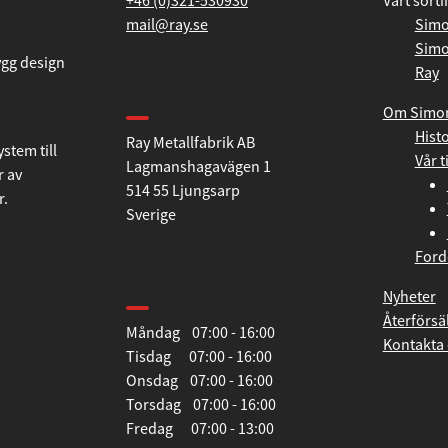
+46 (0)321-530930
Vårt sort
mail@ray.se
Simo
Simo
ygg design
Ray
Hitta till oss
Om Simo
Histo
Ray Metallfabrik AB
stem till
Vår t
Lagmanshagavägen 1
r av
514 55 Ljungsarp
r.
Sverige
Ford
Öppettider
Nyheter
Återförsä
Måndag 07:00 - 16:00
Kontakta 
Tisdag 07:00 - 16:00
Onsdag 07:00 - 16:00
Torsdag 07:00 - 16:00
Fredag 07:00 - 13:00