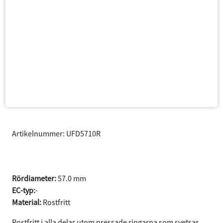
Artikelnummer: UFD5710R
Flexrör 57.0 L=100 Universal
Rördiameter:
57.0 mm
EC-typ:
-
Material:
Rostfritt
Rostfritt i alla delar utom pressade ringarna som svetsas