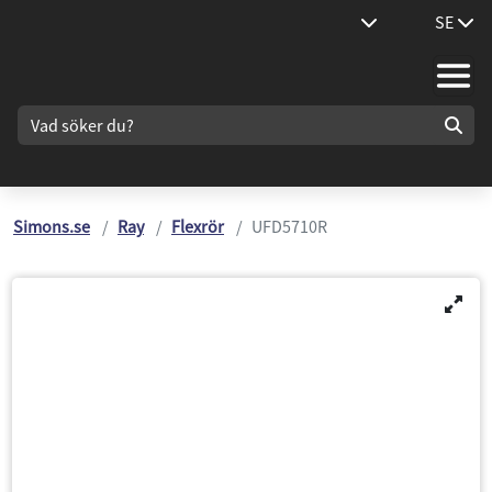
SE
Simons.se
Ray
Flexrör
UFD5710R