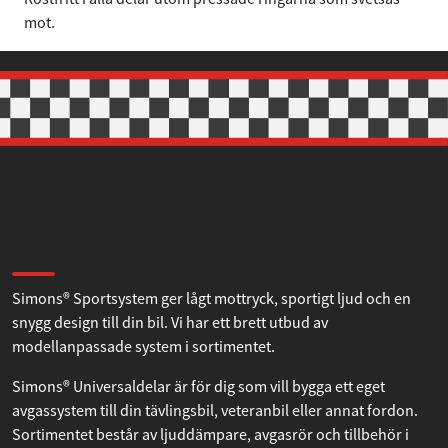
mot.
Samtycke
Information
Om
Om Simons
Denna webbplats använder cookies
Vi använder enhetsidentifierare för att anpassa innehållet
Simons® Sportsystem ger lågt mottryck, sportigt ljud och en
och annonserna till användarna, tillhandahålla funktioner
snygg design till din bil. Vi har ett brett utbud av
för sociala medier och analysera vår trafik. Vi
modellanpassade system i sortimentet.
vidarebefordrar även sådana identifierare och annan
information från din enhet till de sociala medier och
Simons® Universaldelar är för dig som vill bygga ett eget
annons- och analysföretag som vi samarbetar med.