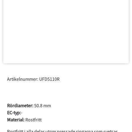
Artikelnummer: UFD5110R
Flexrör 50.8 L=100 Universal
Rördiameter:
50.8 mm
EC-typ:
-
Material:
Rostfritt
Rostfritt i alla delar utom pressade ringarna som svetsas