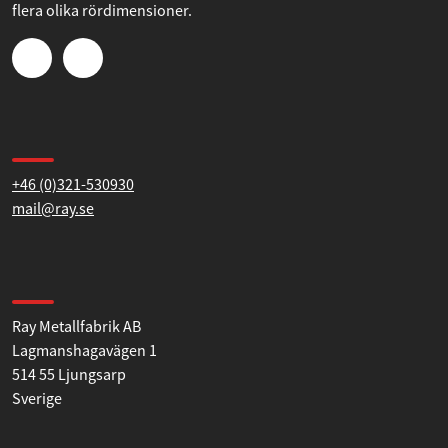
avgassystem till din tävlingsbil, veteranbil eller annat fordon.
Sortimentet består av ljuddämpare, avgasrör och tillbehör i
flera olika rördimensioner.
Kontakta oss
+46 (0)321-530930
mail@ray.se
Hitta till oss
Ray Metallfabrik AB
Lagmanshagavägen 1
514 55 Ljungsarp
Sverige