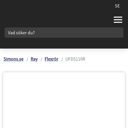
SE
Simons.se
Ray
Flexrör
UFD5110R