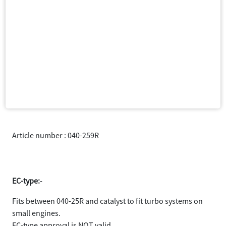
Article number : 040-259R
Adapter
EC-type:
-
Fits between 040-25R and catalyst to fit turbo systems on
small engines.
EC-type approval is NOT valid