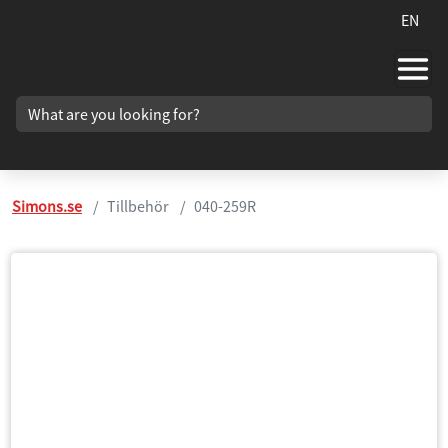
EN
Simons.se
Tillbehör
040-259R