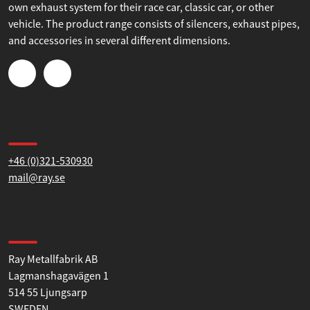
Dessa kan i sin tur kombinera informationen med annan
Simons® Universal Parts are for those who want to build their
information som du har tillhandahållit eller som de har
own exhaust system for their race car, classic car, or other
samlat in när du har använt deras tjänster.
vehicle. The product range consists of silencers, exhaust pipes,
and accessories in several different dimensions.
Samtyckesval
Nödvändig
Inställningar
Contact us
Statistik
+46 (0)321-530930
mail@ray.se
Marknadsföring
Find us
Tillåt alla
Ray Metallfabrik AB
Lagmanshagavägen 1