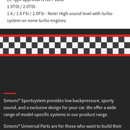
1.9TDI / 2.0TDi
1.6 / 1.6 FSi / 2.0FSi - Note! High sound level with turbo
system on none turbo engines.
Samtycke
Information
Om
Denna webbplats använder cookies
Vi använder enhetsidentifierare för att anpassa innehållet
About Simons
och annonserna till användarna, tillhandahålla funktioner
för sociala medier och analysera vår trafik. Vi
Simons® Sportsystem provides low backpressure, sporty
vidarebefordrar även sådana identifierare och annan
sound, and a exclusive design for your car. We offer a wide
information från din enhet till de sociala medier och
range of model-specific systems in our product range.
annons- och analysföretag som vi samarbetar med.