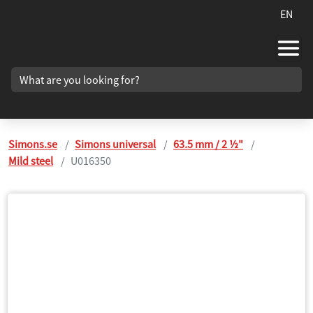
EN
Simons.se
Simons universal
63.5 mm / 2 ½"
Mild steel
U016350