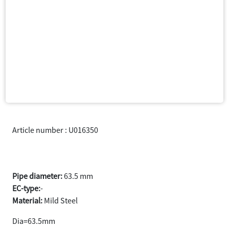
Article number : U016350
Pipe with sleeve 63.5 L=490 mm
Pipe diameter:
63.5 mm
EC-type:
-
Material:
Mild Steel
Dia=63.5mm