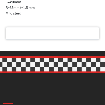
L=490mm
B=65mm t=1.5 mm
Mild steel
Samtycke
Information
Om
Denna webbplats använder cookies
Document
Vi använder enhetsidentifierare för att anpassa innehållet
och annonserna till användarna, tillhandahålla funktioner
för sociala medier och analysera vår trafik. Vi
vidarebefordrar även sådana identifierare och annan
information från din enhet till de sociala medier och
annons- och analysföretag som vi samarbetar med.
Dessa kan i sin tur kombinera informationen med annan
information som du har tillhandahållit eller som de har
samlat in när du har använt deras tjänster.
Samtyckesval
Nödvändig