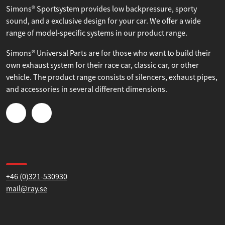
About Simons
Inställningar
Simons® Sportsystem provides low backpressure, sporty
Statistik
sound, and a exclusive design for your car. We offer a wide
range of model-specific systems in our product range.
Marknadsföring
Simons® Universal Parts are for those who want to build their
own exhaust system for their race car, classic car, or other
vehicle. The product range consists of silencers, exhaust pipes,
and accessories in several different dimensions.
Tillåt alla
Tillåt urval
Contact us
Avvisa
+46 (0)321-530930
mail@ray.se