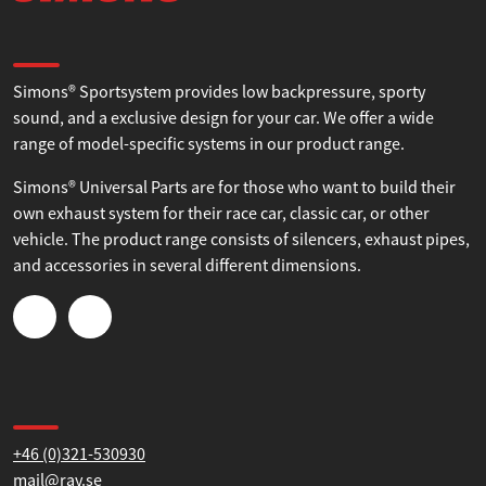
vidarebefordrar även sådana identifierare och annan
About Simons
information från din enhet till de sociala medier och
annons- och analysföretag som vi samarbetar med.
Simons® Sportsystem provides low backpressure, sporty
Dessa kan i sin tur kombinera informationen med annan
sound, and a exclusive design for your car. We offer a wide
information som du har tillhandahållit eller som de har
range of model-specific systems in our product range.
samlat in när du har använt deras tjänster.
Simons® Universal Parts are for those who want to build their
Samtyckesval
Nödvändig
own exhaust system for their race car, classic car, or other
vehicle. The product range consists of silencers, exhaust pipes,
and accessories in several different dimensions.
Inställningar
Statistik
Contact us
Marknadsföring
+46 (0)321-530930
mail@ray.se