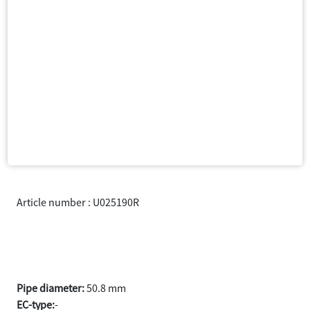
Article number : U025190R
Bend with sleeve 50.8 90°
Stainless steel
Pipe diameter:
50.8 mm
EC-type:
-