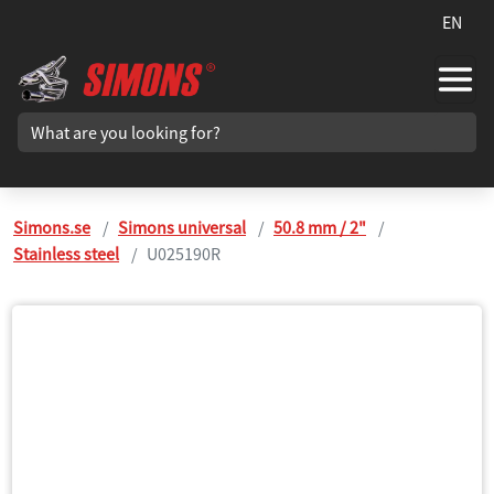
EN
Simons.se
Simons universal
50.8 mm / 2"
Stainless steel
U025190R