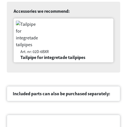
Accessories we recommend:
Denna webbplats använder cookies
Vi använder enhetsidentifierare för att anpassa innehållet
och annonserna till användarna, tillhandahålla funktioner
för sociala medier och analysera vår trafik. Vi
vidarebefordrar även sådana identifierare och annan
information från din enhet till de sociala medier och
Art. nr: 02D-6BXR
Tailpipe for integretade tailpipes
annons- och analysföretag som vi samarbetar med.
Dessa kan i sin tur kombinera informationen med annan
information som du har tillhandahållit eller som de har
samlat in när du har använt deras tjänster.
Samtyckesval
Nödvändig
Included parts can also be purchased separately:
Inställningar
Document