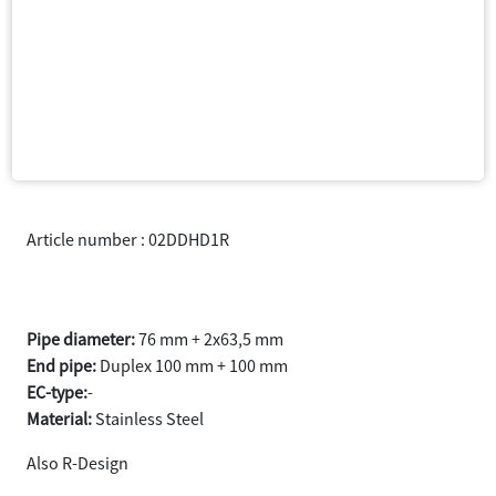
Article number : 02DDHD1R
XC60 T6 AWD year 2008-2017
Pipe diameter:
76 mm + 2x63,5 mm
End pipe:
Duplex 100 mm + 100 mm
EC-type:
-
Material:
Stainless Steel
Also R-Design
Samtycke
Information
Om