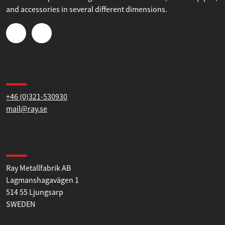
own exhaust system for their race car, classic car, or other
vehicle. The product range consists of silencers, exhaust pipes,
and accessories in several different dimensions.
Contact us
+46 (0)321-530930
mail@ray.se
Find us
Ray Metallfabrik AB
Lagmanshagavägen 1
514 55 Ljungsarp