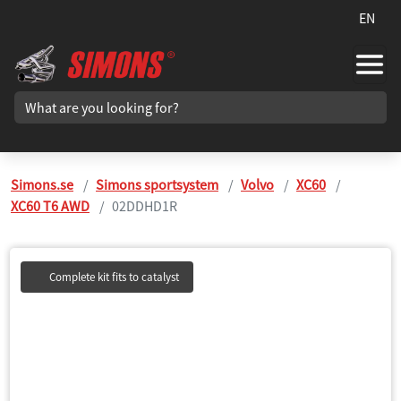
EN
Simons.se
Simons sportsystem
Volvo
XC60
XC60 T6 AWD
02DDHD1R
Complete kit fits to catalyst