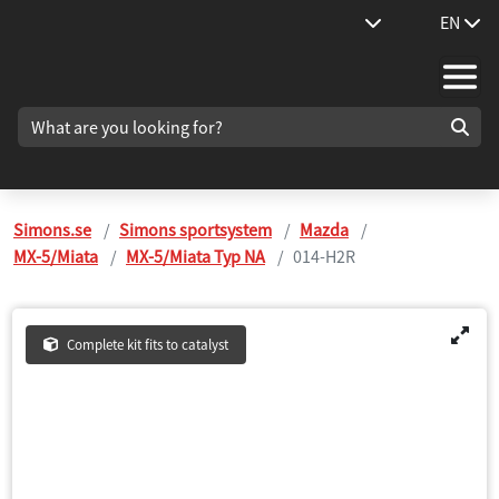
EN
Simons.se
Simons sportsystem
Mazda
MX-5/Miata
MX-5/Miata Typ NA
014-H2R
Complete kit fits to catalyst