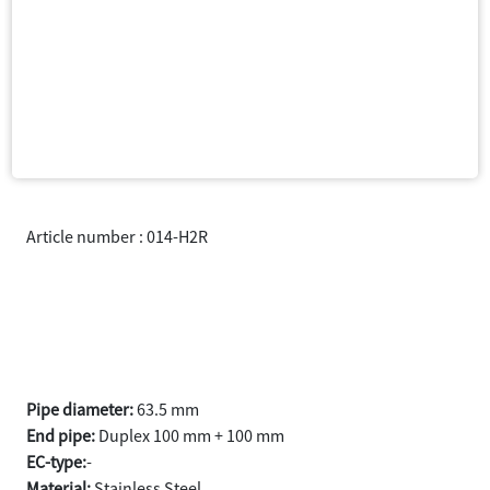
Article number : 014-H2R
MX-5 (Miata) Coupé/Cabrio Typ
NA 1.6-16V/1.8i-16V år 1989-
1996
Samtycke
Information
Om
Pipe diameter:
63.5 mm
End pipe:
Duplex 100 mm + 100 mm
EC-type:
-
Denna webbplats använder cookies
Material:
Stainless Steel